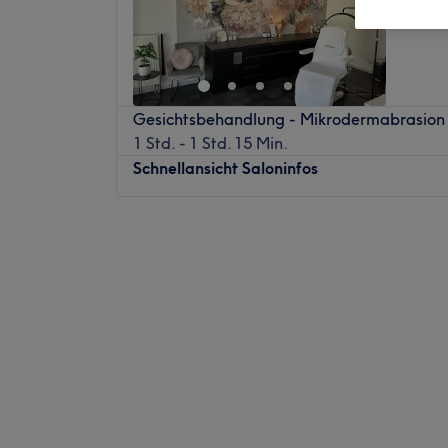
Gross-U
Gesichtsbehandlung - Mikrodermabrasion
1 Std. - 1 Std. 15 Min.
Schnellansicht Saloninfos
Montag
09:00
–
18:00
Dienstag
09:00
–
18:00
Mittwoch
09:00
–
18:00
Donnerstag
09:00
–
18:00
Freitag
09:00
–
18:00
Samstag
08:00
–
14:00
Sonntag
Geschlossen
BEAUTY ROOM GROSS-UMSTADT