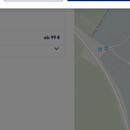
mstadt, Hessen
ab
99 €