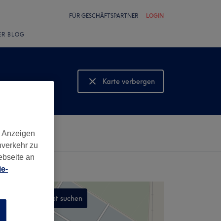
FÜR GESCHÄFTSPARTNER
LOGIN
ER BLOG
Karte verbergen
Karte anzeigen
d Anzeigen
nverkehr zu
ebseite an
e-
In diesem Gebiet suchen
n
,