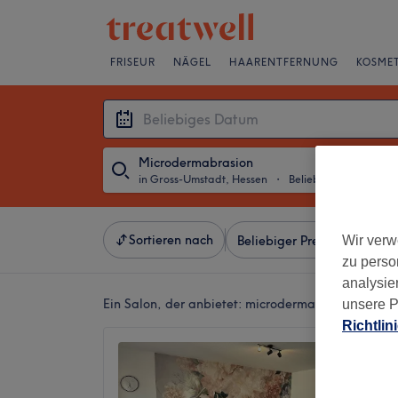
FRISEUR
NÄGEL
HAARENTFERNUNG
KOSMET
Microdermabrasion
in Gross-Umstadt, Hessen
・
Beliebiges Datum
Sortieren nach
Wir verw
Beliebiger Preis
Besonde
zu perso
analysie
Ein Salon, der anbietet:
microdermabrasion in Gr
unsere P
Richtlin
Beauty
4,8
1713 Be