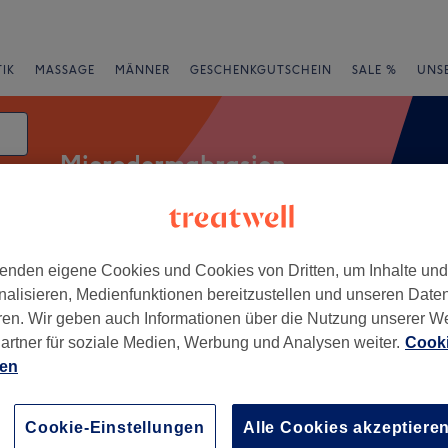
IK
MASSAGE
MÄNNER
GESCHENKGUTSCHEIN
SALE %
UNS
Microdermabrasion
enden eigene Cookies und Cookies von Dritten, um Inhalte un
rheiten
Marken
Salons
Expressangebote
Bewertung
nalisieren, Medienfunktionen bereitzustellen und unseren Date
ren. Wir geben auch Informationen über die Nutzung unserer W
oss-Umstadt, Hessen
artner für soziale Medien, Werbung und Analysen weiter.
Cooki
ien
+
 Room
−
Cookie-Einstellungen
Alle Cookies akzeptiere
wertungen