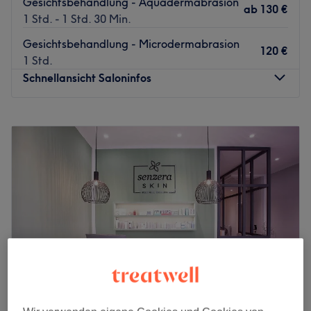
Gesichtsbehandlung - Aquadermabrasion
ab
130 €
1 Std. - 1 Std. 30 Min.
Gesichtsbehandlung - Microdermabrasion
120 €
1 Std.
Schnellansicht Saloninfos
Montag
10:00
–
19:00
Dienstag
10:00
–
19:00
Mittwoch
10:00
–
19:00
Donnerstag
10:00
–
19:00
Freitag
10:00
–
19:00
Samstag
Geschlossen
Sonntag
Geschlossen
Im Kölner Kunibertsviertel haben wir ab sofort den
Geheimtipp für dich, wenn es um exklusive
Kosmetikbehandlungen, die perfekte Augenbrauenform
und einen atemberaubenden Wimpernschwung geht: Bei