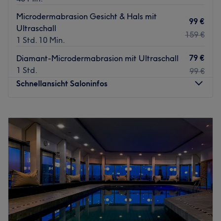
Microdermabrasion Gesicht & Hals mit
99 €
UItraschall
159 €
1 Std. 10 Min.
79 €
Diamant-Microdermabrasion mit Ultraschall
1 Std.
99 €
Schnellansicht Saloninfos
Montag
09:00
–
18:30
Dienstag
09:00
–
18:30
Mittwoch
09:00
–
18:30
Donnerstag
09:00
–
18:30
Freitag
09:00
–
18:30
Samstag
09:00
–
16:00
Sonntag
Geschlossen
Keine Lust mehr, morgens Stunden im Bad zu verbringen?
Dann besuche das Kosmetikstudio Meerbusch Beauty in