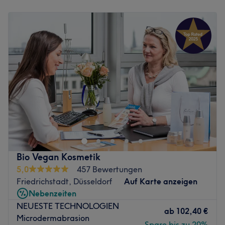
Montag
10:00
–
20:00
Atmosphäre: Freundlich, einladend, angenehm
Dienstag
10:00
–
20:00
Expertise: Schönheitsbehandlungen
Mittwoch
10:00
–
20:00
Produkte und Produktmarken: Hochwertige Produkte
Donnerstag
10:00
–
20:00
Extras: Gut an die öffentlichen Verkehrsmittel
Freitag
10:00
–
20:00
angebunden
Samstag
10:00
–
16:00
Zurück zur Salonansicht
Sonntag
Geschlossen
Haut lieben, Haut beobachten, Haut pflegen und nur von
den besten Produkten und Zutaten küssen lassen! Dein
Haut-Coach in der Schloßstraße 6 in Düsseldorf-
Pempelfort macht genau das! Ob jung oder alt, deine
Haut hat auch mal eine Auszeit verdient! Finde deinen
Bio Vegan Kosmetik
Wunschtermin jetzt ganz einfach online oder per App
5,0
457 Bewertungen
über Treatwell und zeig deiner Haut, wie sehr du sie
Friedrichstadt, Düsseldorf
Auf Karte anzeigen
schätzt.
Nebenzeiten
Zurück zur Salonansicht
NEUESTE TECHNOLOGIEN
ab
102,40 €
Microdermabrasion
Spare bis zu 20%