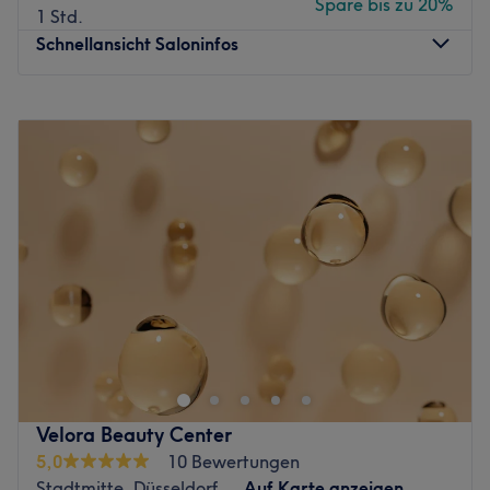
Spare bis zu 20%
1 Std.
Schnellansicht Saloninfos
Montag
10:00
–
20:00
Dienstag
10:00
–
20:00
Mittwoch
10:00
–
20:00
Donnerstag
10:00
–
20:00
Freitag
10:00
–
20:00
Samstag
10:00
–
16:00
Sonntag
Geschlossen
Bei KRL.Skinart in Dortmund dreht sich alles um
strahlende Haut und echte Wohlfühlmomente. Das Studio
kombiniert moderne Beauty-Treatments mit einer
entspannten, stilvollen Atmosphäre, in der du den Alltag
hinter dir lassen kannst. Individuell abgestimmte
Velora Beauty Center
Behandlungen sorgen für sichtbare Ergebnisse und einen
5,0
10 Bewertungen
natürlichen Glow – perfekt für deine persönliche Auszeit.
Stadtmitte, Düsseldorf
Auf Karte anzeigen