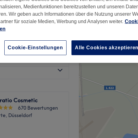
rf
nalisieren, Medienfunktionen bereitzustellen und unseren Date
studio
ren. Wir geben auch Informationen über die Nutzung unserer W
artner für soziale Medien, Werbung und Analysen weiter.
Cooki
ien
80 €
Cookie-Einstellungen
Alle Cookies akzeptiere
rmabrasion
100 €
ratio Cosmetic
670 Bewertungen
te, Düsseldorf