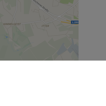
Leaflet
| ©
OpenStreetMap
contributors