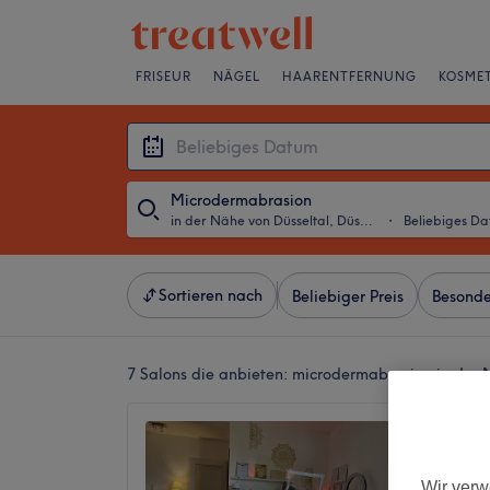
FRISEUR
NÄGEL
HAARENTFERNUNG
KOSMET
Microdermabrasion
in der Nähe von Düsseltal, Düsseldorf
・
Beliebiges D
Sortieren nach
Beliebiger Preis
Besonde
7 Salons die anbieten:
microdermabrasion in der N
Parwan
5,0
Schlüter
Wir verw