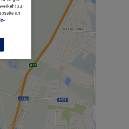
nverkehr zu
ebseite an
e-
n