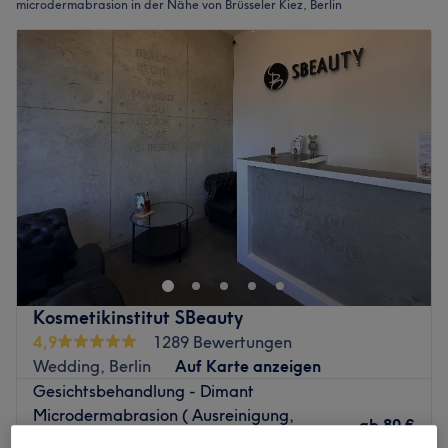
microdermabrasion in der Nähe von Brüsseler Kiez, Berlin
Kosmetikinstitut SBeauty
4,9
1289 Bewertungen
Wedding, Berlin
Auf Karte anzeigen
Gesichtsbehandlung - Dimant
Microdermabrasion ( Ausreinigung,
ab
80 €
Ampulle, Massage)