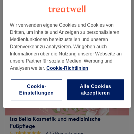
1 Std. 30 Min.
Schnellansicht Saloninfos
Wir verwenden eigene Cookies und Cookies von
Montag
08:00
–
15:30
Dritten, um Inhalte und Anzeigen zu personalisieren,
Dienstag
08:00
–
20:00
Medienfunktionen bereitzustellen und unseren
Mittwoch
08:00
–
20:00
Datenverkehr zu analysieren. Wir geben auch
Donnerstag
08:00
–
20:00
Informationen über die Nutzung unserer Webseite an
Freitag
08:00
–
20:00
unsere Partner für soziale Medien, Werbung und
Samstag
08:00
–
20:00
Analysen weiter.
Cookie-Richtlinien
Sonntag
10:00
–
18:00
Traumhaft lange Wimpern, top Maniküre oder auf
Cookie-
Alle Cookies
Einstellungen
akzeptieren
Hochglanz polierte Nägel – all diese Wünsche erfüllt das
Kosmetikinstitut SBeauty in Berlin-Wedding. Der schnellste
und sicherste Weg zum persönlichen Termin bei den
Schönheitsprofis führt über Treatwell.
Isa Bella Kosmetik und medizinische
Fußpflege
Und dann begrüßt einen ein heller und moderner Raum
5,0
405 Bewertungen