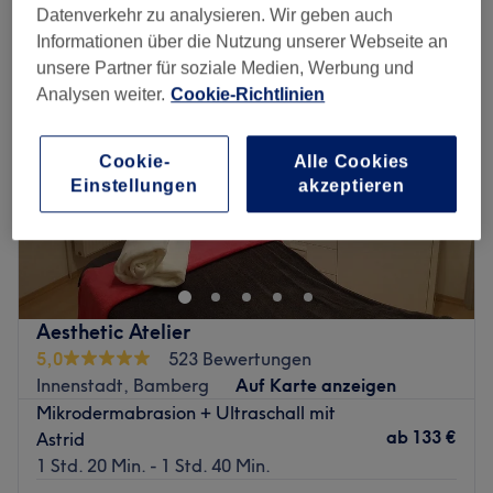
Datenverkehr zu analysieren. Wir geben auch
Informationen über die Nutzung unserer Webseite an
unsere Partner für soziale Medien, Werbung und
Analysen weiter.
Cookie-Richtlinien
Cookie-
Alle Cookies
Einstellungen
akzeptieren
Aesthetic Atelier
5,0
523 Bewertungen
Innenstadt, Bamberg
Auf Karte anzeigen
Mikrodermabrasion + Ultraschall mit
ab
133 €
Astrid
1 Std. 20 Min. - 1 Std. 40 Min.