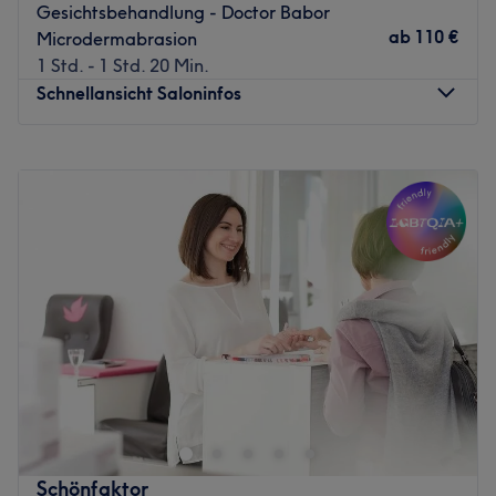
Gesichtsbehandlung - Doctor Babor
ab
110 €
Microdermabrasion
1 Std. - 1 Std. 20 Min.
Schnellansicht Saloninfos
Montag
Geschlossen
Dienstag
12:00
–
20:00
Mittwoch
10:00
–
18:00
Donnerstag
10:00
–
18:00
Freitag
10:00
–
18:00
Samstag
10:00
–
14:00
Sonntag
Geschlossen
Bamberger auf der Suche nach effektiven Lösungen
gegen den einen oder anderen ungeliebten Schönheits-
Makel? Dann kommt hier die gute Nachricht: Es gibt
Experten, die diese Lösung finden! Buche Deinen Dir
passenden Termin ganz einfach online über Treatwell und
Schönfaktor