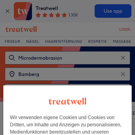
Treatwell
Use app
130K
LOGIN
FRISEUR
NÄGEL
HAARENTFERNUNG
KOSMETIK
MASSAGE
Sortieren nach
Beliebiger Preis
Marken
Salons
E
Wir verwenden eigene Cookies und Cookies von
Dritten, um Inhalte und Anzeigen zu personalisieren,
2 Salons die anbieten:
microdermabrasion in Bamberg
Medienfunktionen bereitzustellen und unseren