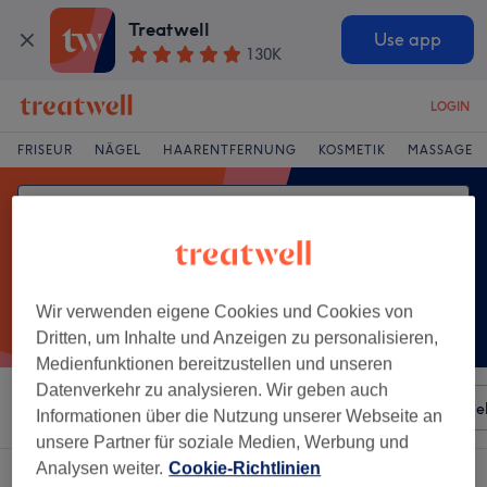
Treatwell
Use app
130K
LOGIN
FRISEUR
NÄGEL
HAARENTFERNUNG
KOSMETIK
MASSAGE
Wir verwenden eigene Cookies und Cookies von
Dritten, um Inhalte und Anzeigen zu personalisieren,
Medienfunktionen bereitzustellen und unseren
Datenverkehr zu analysieren. Wir geben auch
Sortieren nach
Besonderheiten
Salons
Expressange
Informationen über die Nutzung unserer Webseite an
unsere Partner für soziale Medien, Werbung und
Analysen weiter.
Cookie-Richtlinien
Ein Salon, der anbietet:
microblading in Seeheim-Jugenheim, Hessen