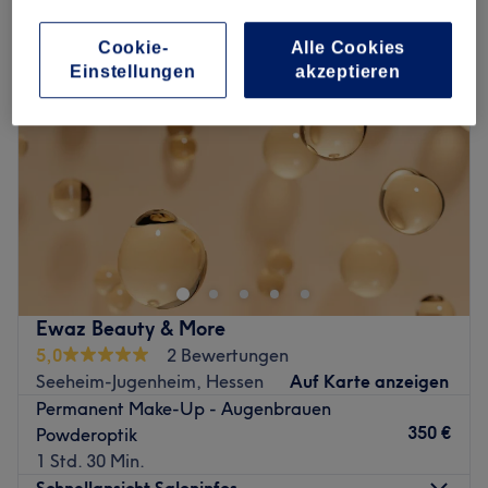
Cookie-
Alle Cookies
Einstellungen
akzeptieren
Ewaz Beauty & More
5,0
2 Bewertungen
Seeheim-Jugenheim, Hessen
Auf Karte anzeigen
Permanent Make-Up - Augenbrauen
350 €
Powderoptik
1 Std. 30 Min.
Schnellansicht Saloninfos