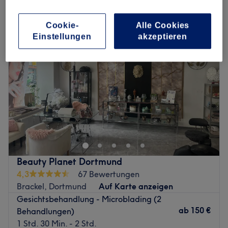
microblading in der Nähe von Reichshof, Dortmund
Cookie-
Alle Cookies
Einstellungen
akzeptieren
Beauty Planet Dortmund
4,3
67 Bewertungen
Brackel, Dortmund
Auf Karte anzeigen
Gesichtsbehandlung - Microblading (2
ab
150 €
Behandlungen)
1 Std. 30 Min. - 2 Std.