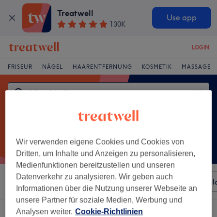
Treatwell
Use app
130K
LOGIN
FRISEUR
NÄGEL
HAARENTFERNUNG
KOSMETIK
MASSAGE
Wir verwenden eigene Cookies und Cookies von
Dritten, um Inhalte und Anzeigen zu personalisieren,
Medienfunktionen bereitzustellen und unseren
Datenverkehr zu analysieren. Wir geben auch
Sortieren nach
Beliebiger Preis
Besonderheiten
Sal
Informationen über die Nutzung unserer Webseite an
unsere Partner für soziale Medien, Werbung und
Analysen weiter.
Cookie-Richtlinien
Ein Salon, der anbietet: