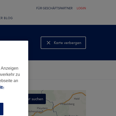
FÜR GESCHÄFTSPARTNER
LOGIN
ER BLOG
Karte verbergen
Karte anzeigen
d Anzeigen
nverkehr zu
ebseite an
e-
In diesem Gebiet suchen
,
n