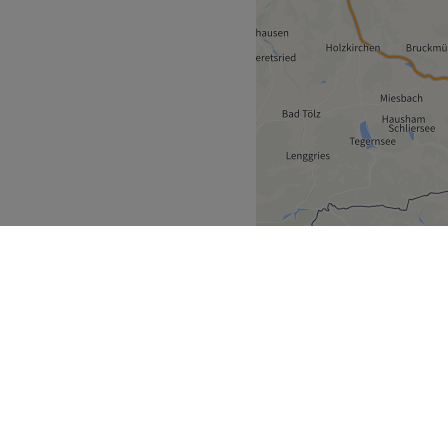
ern
Landshut
>
ecke
Geschäftspartner