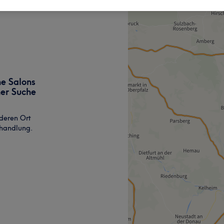
ne Salons
ner Suche
deren Ort
ehandlung.