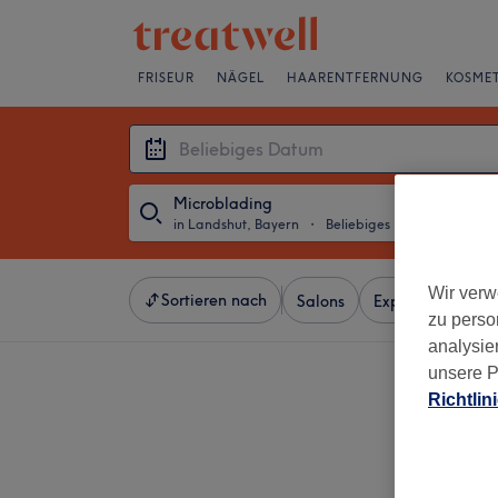
FRISEUR
NÄGEL
HAARENTFERNUNG
KOSMET
Microblading
in Landshut, Bayern
・
Beliebiges Datum
Wir verw
Sortieren nach
Salons
Expressangebot
zu perso
analysie
unsere P
Richtlin