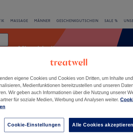
IK
MASSAGE
MÄNNER
GESCHENKGUTSCHEIN
SALE %
UNS
Microblading
enden eigene Cookies und Cookies von Dritten, um Inhalte un
e
Bewertung
nalisieren, Medienfunktionen bereitzustellen und unseren Date
ren. Wir geben auch Informationen über die Nutzung unserer W
artner für soziale Medien, Werbung und Analysen weiter.
Cooki
ien
+
−
Cookie-Einstellungen
Alle Cookies akzeptiere