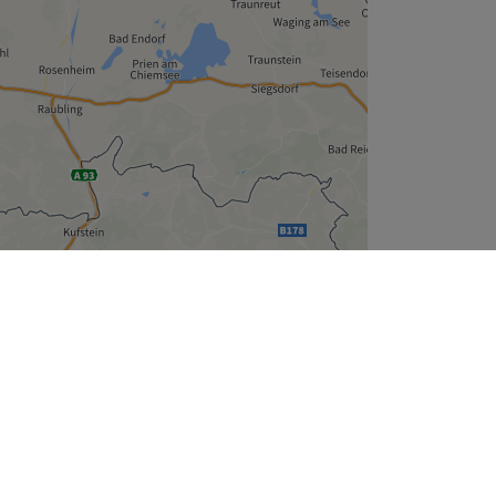
Leaflet
| ©
OpenStreetMap
contributors
Unternehmen