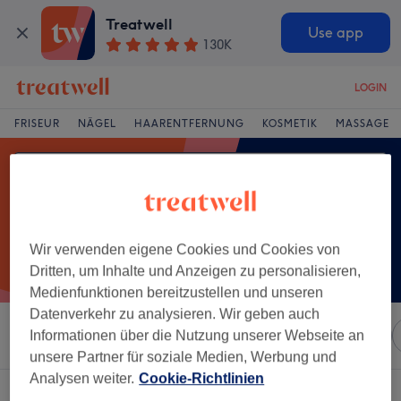
Treatwell
Use app
130K
LOGIN
FRISEUR
NÄGEL
HAARENTFERNUNG
KOSMETIK
MASSAGE
Wir verwenden eigene Cookies und Cookies von
Dritten, um Inhalte und Anzeigen zu personalisieren,
Medienfunktionen bereitzustellen und unseren
Datenverkehr zu analysieren. Wir geben auch
Sortieren nach
Informationen über die Nutzung unserer Webseite an
Marken
Salons
Expressangebote
unsere Partner für soziale Medien, Werbung und
Analysen weiter.
Cookie-Richtlinien
Ein Salon, der anbietet:
microblading in Laatzen, Niedersachsen