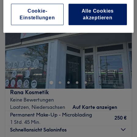
Cookie-
Alle Cookies
Einstellungen
akzeptieren
Rana Kosmetik
Keine Bewertungen
Laatzen, Niedersachsen
Auf Karte anzeigen
Permanent Make-Up - Microblading
250 €
1 Std. 45 Min.
Schnellansicht Saloninfos