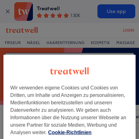
Treatwell
Use app
130K
LOGIN
FRISEUR
NÄGEL
HAARENTFERNUNG
KOSMETIK
MASSAGE
Wir verwenden eigene Cookies und Cookies von
Dritten, um Inhalte und Anzeigen zu personalisieren,
Medienfunktionen bereitzustellen und unseren
Datenverkehr zu analysieren. Wir geben auch
Sortieren nach
Besonderheiten
Salons
Expressange
Informationen über die Nutzung unserer Webseite an
unsere Partner für soziale Medien, Werbung und
Analysen weiter.
Cookie-Richtlinien
Ein Salon, der anbietet:
microblading in Innenstadt, Hanau