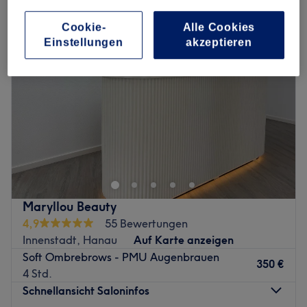
Cookie-
Alle Cookies
Einstellungen
akzeptieren
Maryllou Beauty
4,9
55 Bewertungen
Innenstadt, Hanau
Auf Karte anzeigen
Soft Ombrebrows - PMU Augenbrauen
350 €
4 Std.
Schnellansicht Saloninfos