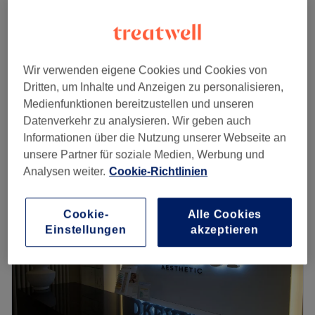
Permanent Make-Up - Korrektur
190 €
1 Std.
Permanent Make-Up - Microblading
Wir verwenden eigene Cookies und Cookies von
495 €
Auffrischung nach 12-15 Monaten
Dritten, um Inhalte und Anzeigen zu personalisieren,
1 Std. 30 Min.
Medienfunktionen bereitzustellen und unseren
Schnellansicht Saloninfos
Datenverkehr zu analysieren. Wir geben auch
Informationen über die Nutzung unserer Webseite an
Montag
10:00
–
20:00
unsere Partner für soziale Medien, Werbung und
Dienstag
10:00
–
20:00
Analysen weiter.
Cookie-Richtlinien
Mittwoch
10:00
–
20:00
Donnerstag
10:00
–
20:00
Cookie-
Alle Cookies
Freitag
10:00
–
20:00
Einstellungen
akzeptieren
Samstag
10:00
–
20:00
Sonntag
Geschlossen
In der Bloom Beautylounge in Hamburg Barmbek-Süd
findest du ein breit gefächertes Angebot an traumhaften