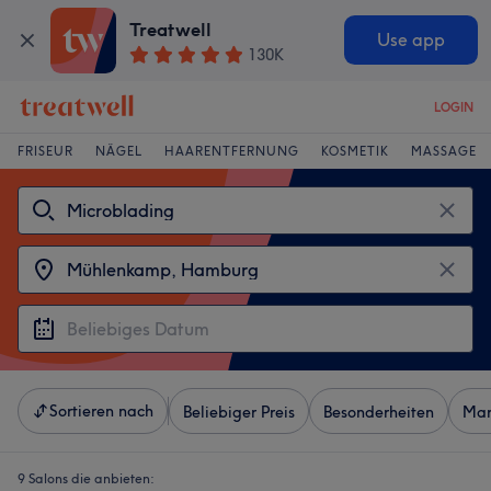
Treatwell
Use app
130K
LOGIN
FRISEUR
NÄGEL
HAARENTFERNUNG
KOSMETIK
MASSAGE
Sortieren nach
Beliebiger Preis
Besonderheiten
Mar
9 Salons die anbieten: