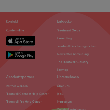
Gerne berät sie dich zu deinen Wünschen. Komm' einfach
Samstag
13:00
–
17:00
vorbei und sieh selbst
Sonntag
Geschlossen
Zurück zur Salonansicht
Zurück zur Salonansicht
Kontakt
Entdecke
Kunden-Hilfe
Treatment Guide
Unser Blog
Treatwell Geschenkgutschein
Newsletter Anmeldung
The Treatwell Glossary
Sitemap
Geschäftspartner
Unternehmen
Partner werden
Über uns
Treatwell Connect Help Center
Jobs
Treatwell Pro Help Center
Impressum
Cookie-Einstellungen