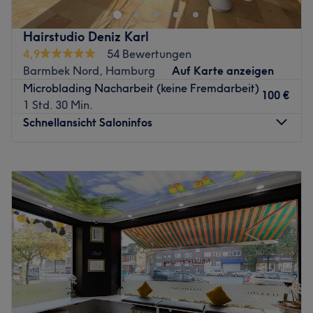
zeitaufwendig, sodass man von einem längeren Schlafen
nur träumen kann. Für die Kundinnen von Beauty by
Hairstudio Deniz Karl
Maryam in der Wandsbeker Marktstraße 162 ist dieser
4,9
54 Bewertungen
Traum wahr geworden. Wenn du wissen möchtest, warum
Barmbek Nord, Hamburg
Auf Karte anzeigen
das so ist, solltest du keine Zeit verlieren und deinen
Microblading Nacharbeit (keine Fremdarbeit)
Termin in diesem schönen Salon noch heute supereinfach
100 €
1 Std. 30 Min.
und schnell mit Treatwell buchen – online oder per App.
Schnellansicht Saloninfos
Dank ihrer geschulten Hand zaubert dir Maryam ein
natürliches Permanent Make-Up, durch das du zu jeder
Montag
09:00
–
18:00
Tages- und Nachtzeit perfekt geschminkt und frisch
Dienstag
09:00
–
18:00
aussiehst. Ein Wimpernlifting verleiht deinen natürlichen
Mittwoch
09:00
–
18:00
Wimpern den perfekten Schwung, sodass du dich auch
Donnerstag
09:00
–
18:00
von deiner Mascara und Co. verabschieden kannst.
Freitag
09:00
–
18:00
Natürlich muss dein neuer Look zu dir passen, weshalb
Samstag
10:00
–
14:00
eine ausführliche Beratung hier ein Muss ist. Bei einer
Sonntag
Geschlossen
angenehmen Unterhaltung und einem Getränk deiner
Wahl kannst du dich entspannt zurücklehnen und
Das Hairstudio Deniz Karl in Hamburg Barmbek-Nord
verschönern lassen. Worauf wartest du also noch?
bietet professionelle Friseurleistungen in moderner und