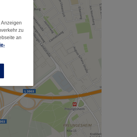
d Anzeigen
nverkehr zu
ebseite an
e-
n