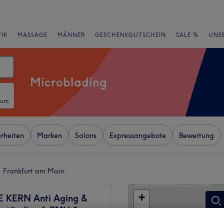
IK
MASSAGE
MÄNNER
GESCHENKGUTSCHEIN
SALE %
UNS
Microblading
tum
rheiten
Marken
Salons
Expressangebote
Bewertung
, Frankfurt am Main
+
 KERN Anti Aging &
rständige f. PMU &
−
nung, Microblading