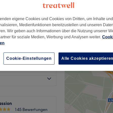
204 Bewertungen
adt, Frankfurt am Main
enden eigene Cookies und Cookies von Dritten, um Inhalte un
nalisieren, Medienfunktionen bereitzustellen und unseren Date
ren. Wir geben auch Informationen über die Nutzung unserer W
ab
50 €
artner für soziale Medien, Werbung und Analysen weiter.
Cooki
ien
ehandlung und
50 €
Cookie-Einstellungen
Alle Cookies akzeptiere
nline Service
ab
49 €
assion
145 Bewertungen