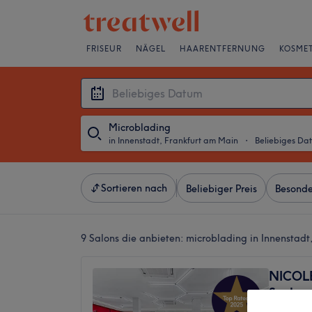
FRISEUR
NÄGEL
HAARENTFERNUNG
KOSMET
Microblading
in Innenstadt, Frankfurt am Main
・
Beliebiges Da
Sortieren nach
Beliebiger Preis
Besonde
9 Salons die anbieten:
microblading in Innenstadt
NICOLE
Sachve
Entfer