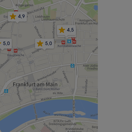
4,9
4,5
4,9
5,0
5,0