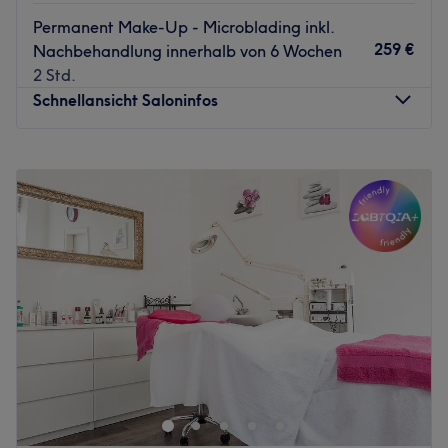
Permanent Make-Up - Microblading inkl.
259 €
Nachbehandlung innerhalb von 6 Wochen
2 Std.
Schnellansicht Saloninfos
Montag
10:00
–
19:15
Dienstag
10:00
–
19:15
Mittwoch
10:00
–
19:15
Donnerstag
10:00
–
19:15
Freitag
10:00
–
19:15
Samstag
10:00
–
16:00
Sonntag
Geschlossen
Das Carpe Diem Spa in der Düsseldorfer Stadtmitte
erstrahlt in neuem Glanz und mit neuen, modernen
Behandlungen. Genieße auch du den Augenblick und
buche deinen persönlichen Wunschtermin ganz einfach
und bequem mit Treatwell!