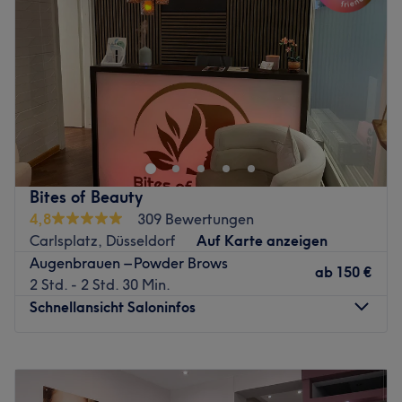
Freitag
10:00
–
17:30
Samstag
10:00
–
16:00
Sonntag
Geschlossen
Nächste öffentliche Verkehrsmittel:
Innerhalb von zwei Gehminuten erreichst du vom Salon
aus die U-Bahnstation Handelszentrum/Moskauer Str.
Das Team:
Bites of Beauty
Was uns an dem Salon gefällt:
4,8
309 Bewertungen
Atmosphäre:
Carlsplatz, Düsseldorf
Auf Karte anzeigen
Expertise:
Augenbrauen – Powder Brows
ab
150 €
Extras:
2 Std. - 2 Std. 30 Min.
Zurück zur Salonansicht
Schnellansicht Saloninfos
Montag
Geschlossen
Dienstag
10:30
–
18:00
Mittwoch
10:30
–
18:00