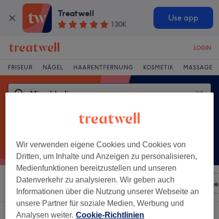
Treatwell
Use app
130K
LOGIN
FRISEUR
NÄGEL
HAARENTFERNUNG
KOSMETIK
MASSAGE
Wir verwenden eigene Cookies und Cookies von
Dritten, um Inhalte und Anzeigen zu personalisieren,
Medienfunktionen bereitzustellen und unseren
Datenverkehr zu analysieren. Wir geben auch
Sortieren nach
Beliebiger Preis
Salons
Expressange
Informationen über die Nutzung unserer Webseite an
unsere Partner für soziale Medien, Werbung und
Ein Salon, der anbietet:
microblading in Dinkelsbuhl
Analysen weiter.
Cookie-Richtlinien