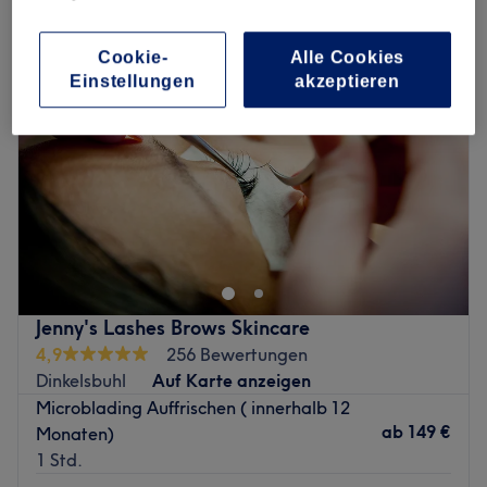
Cookie-
Alle Cookies
Einstellungen
akzeptieren
Jenny's Lashes Brows Skincare
4,9
256 Bewertungen
Dinkelsbuhl
Auf Karte anzeigen
Microblading Auffrischen ( innerhalb 12
ab
149 €
Monaten)
1 Std.