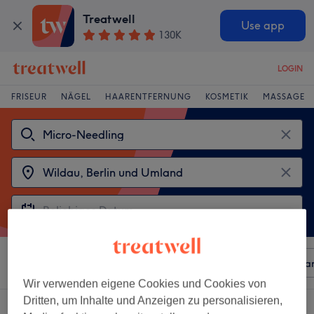
Treatwell
Use app
130K
LOGIN
FRISEUR
NÄGEL
HAARENTFERNUNG
KOSMETIK
MASSAGE
Sortieren nach
Beliebiger Preis
Besonderheiten
Mar
Wir verwenden eigene Cookies und Cookies von
Dritten, um Inhalte und Anzeigen zu personalisieren,
2 Salons die anbieten: