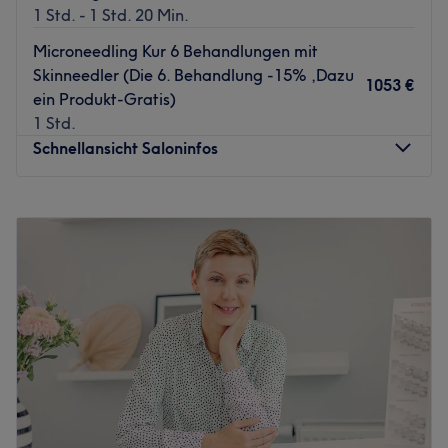
1 Std. - 1 Std. 20 Min.
Microneedling Kur 6 Behandlungen mit
Skinneedler (Die 6. Behandlung -15% ,Dazu
1053 €
ein Produkt-Gratis)
1 Std.
Schnellansicht Saloninfos
Montag
10:00
–
15:00
Dienstag
10:00
–
18:00
Mittwoch
10:00
–
18:00
Donnerstag
10:00
–
18:00
Freitag
10:00
–
18:00
Samstag
Geschlossen
Sonntag
Geschlossen
Mein Name ist Pantea Amin Abend
stattlich geprüfte Kosmetikerin ,spezialisiert auf Medical
Kosmetik, Anti-Aging und Apparative Kosmetik .