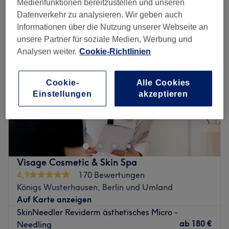
Medienfunktionen bereitzustellen und unseren
micro-needling in der Nähe von Wildau, Berlin und Umland
Datenverkehr zu analysieren. Wir geben auch
Informationen über die Nutzung unserer Webseite an
unsere Partner für soziale Medien, Werbung und
Analysen weiter.
Cookie-Richtlinien
Cookie-
Alle Cookies
Einstellungen
akzeptieren
Visage Cosmetic & Skin Spa
4,9
170 Bewertungen
Königs Wusterhausen, Berlin und Umland
Auf Karte anzeigen
SkinNeedler Reviderm ästhetisches Micro -
ab
180 €
Needling