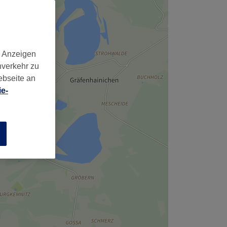
d Anzeigen
nverkehr zu
ebseite an
e-
n