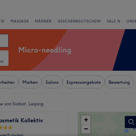
IK
MASSAGE
MÄNNER
GESCHENKGUTSCHEIN
SALE %
UNS
Micro-needling
um
rheiten
Marken
Salons
Expressangebote
Bewertung
e von Südost, Leipzig
+
osmetik Kollektiv
−
wertungen