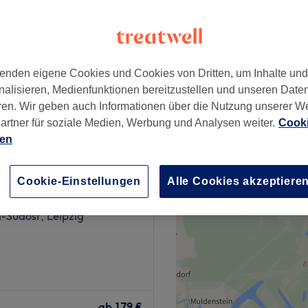
enden eigene Cookies und Cookies von Dritten, um Inhalte un
. Hyaluron
ab
99 €
nalisieren, Medienfunktionen bereitzustellen und unseren Date
ren. Wir geben auch Informationen über die Nutzung unserer W
artner für soziale Medien, Werbung und Analysen weiter.
Cooki
ien
etikstudio
Cookie-Einstellungen
Alle Cookies akzeptiere
43 Bewertungen
-Südost, Leipzig
 Deine Schönheit zum
hkeit, dich zu entspannen,
ab
179 €