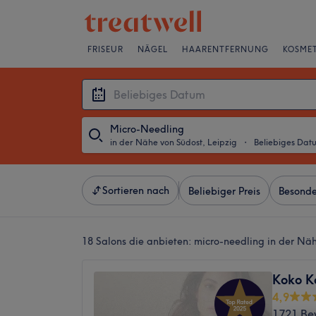
FRISEUR
NÄGEL
HAARENTFERNUNG
KOSMET
Micro-Needling
in der Nähe von Südost, Leipzig
・
Beliebiges Dat
Sortieren nach
Beliebiger Preis
Besonde
18 Salons die anbieten:
micro-needling in der Näh
Koko K
4,9
1721 Be