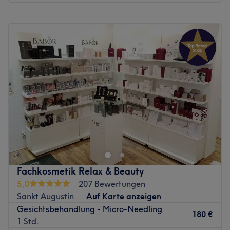
Montag
Geschlossen
Dienstag
09:00
–
18:00
Mittwoch
09:00
–
18:00
Donnerstag
10:00
–
16:30
Freitag
09:00
–
18:00
Samstag
09:00
–
15:00
Sonntag
Geschlossen
Termine auch über
0152-23820000
buchbar!***
Brillante Haare und eine herausstechende Schönheit –
das bekommst du bei Brillant Beauty & Hair direkt am
Marktplatz 26. Hier wirst du liebevoll von Inhaberin
Belgin und ihrem Team empfangen und wunderbar
Fachkosmetik Relax & Beauty
verwöhnt. Buche dir deinen passenden Termin doch ganz
5,0
207 Bewertungen
einfach und super fix mit Treatwell. Auf gehts nach
Sankt Augustin
Auf Karte anzeigen
Hennef!
Gesichtsbehandlung - Micro-Needling
180 €
1 Std.
Seit drei Jahren werden die Ladies, Gents und auch die