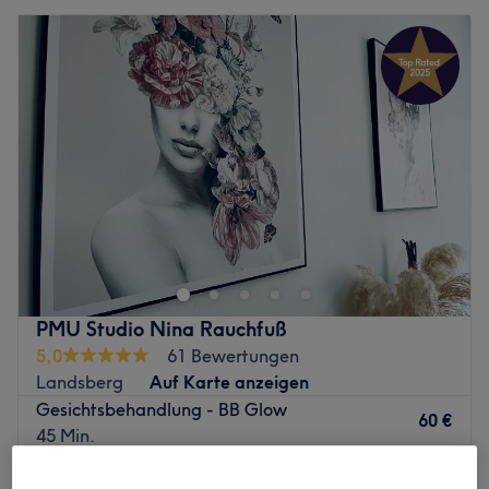
PMU Studio Nina Rauchfuß
5,0
61 Bewertungen
Landsberg
Auf Karte anzeigen
Gesichtsbehandlung - BB Glow
60 €
45 Min.
Schnellansicht Saloninfos