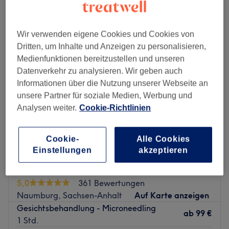
Montag
09:30
–
15:00
Dienstag
09:30
–
15:00
Wir verwenden eigene Cookies und Cookies von
Mittwoch
09:00
–
15:00
Dritten, um Inhalte und Anzeigen zu personalisieren,
Donnerstag
09:00
–
15:00
Medienfunktionen bereitzustellen und unseren
Freitag
09:00
–
15:00
Datenverkehr zu analysieren. Wir geben auch
Samstag
Geschlossen
Informationen über die Nutzung unserer Webseite an
Sonntag
Geschlossen
unsere Partner für soziale Medien, Werbung und
Analysen weiter.
Cookie-Richtlinien
Das PMU Studio in Halle (Saale) ist spezialisiert auf
hochwertige Permanent Make-up-Behandlungen und
erstklassige Kosmetik. Mit modernster Technik, präziser
Cookie-
Alle Cookies
Einstellungen
akzeptieren
Handwerkskunst und individueller Beratung werden
natürliche und typgerechte Ergebnisse erzielt. In
La Bella Kosmetik
entspannter Atmosphäre sorgt das Studio dafür, dass sich
5,0
361 Bewertungen
jeder Kunde rundum wohlfühlt und mit einem strahlenden
Naumburg, Sachsen-Anhalt
Auf Karte anzeigen
Lächeln nach Hause geht.
Gesichtsbehandlung - Microneedling
ab
99 €
Nächste öffentliche Verkehrsmittel
1 Std.