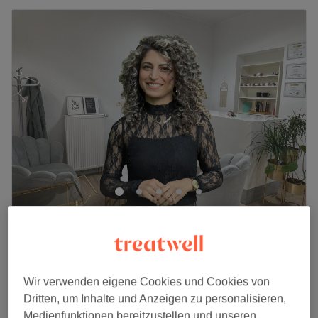
Jina.Kosmetik
4,9
20 Bewertungen
Poll, Köln
Auf Karte anzeigen
110 €
Gesichtsbehandlung - Microneedling
Wir verwenden eigene Cookies und Cookies von
1 Std.
150 €
Dritten, um Inhalte und Anzeigen zu personalisieren,
150 €
Gesichtsbehandlung - BB Glow
Medienfunktionen bereitzustellen und unseren