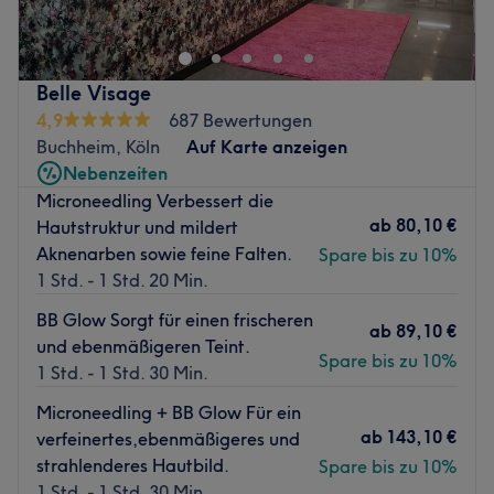
Gesichtsbehandlungen mit hochwertigen Produkten.
Überzeuge dich selbst und buche deinen Termin direkt
über die Treatwell-App.
Belle Visage
Nächste öffentliche Verkehrsmittel:
4,9
687 Bewertungen
Buchheim, Köln
Auf Karte anzeigen
Nur 2 Gehminuten entfern, befindet sich die
Nebenzeiten
Bushaltestelle Bodinusstr. in Köln.
Microneedling Verbessert die
Das Team:
ab
80,10 €
Hautstruktur und mildert
Inhaberin Nadia macht es dir mit ihrer freundlichen &
Aknenarben sowie feine Falten.
Spare bis zu 10%
zuvorkommenden Art leicht, dass du dich direkt
1 Std. - 1 Std. 20 Min.
wohlfühlen kannst. Mit ihrer Erfahrung & Expertise kann
BB Glow Sorgt für einen frischeren
sie dich umfassend beraten und die für dich perfekt
ab
89,10 €
und ebenmäßigeren Teint.
passende Behandlung anbieten. Du kannst Deutsch,
Spare bis zu 10%
1 Std. - 1 Std. 30 Min.
Englisch & Arabisch mit ihr sprechen.
Microneedling + BB Glow Für ein
Was uns an dem Salon gefällt:
ab
143,10 €
verfeinertes,ebenmäßigeres und
Atmosphäre: Einladend, modern, edel.
strahlenderes Hautbild.
Spare bis zu 10%
Expertise: Gesichtsbehandlungen, Augenbrauen- &
1 Std. - 1 Std. 30 Min.