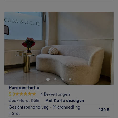
Atmosphäre: Sauber, modern, freundlich
Montag
12:00
–
18:30
Expertise: Haarschnitte & Colorationen, Haarpflege,
Dienstag
12:00
–
18:30
Styling
Mittwoch
12:00
–
18:30
Produkte und Produktmarken: Hochwertige Produkte
Donnerstag
12:00
–
18:30
Extras: Kostenpflichtige Parkplätze, kostenlose Getränke,
Freitag
12:00
–
18:30
kostenloses W-LAN. barrierefrei
Samstag
10:00
–
15:00
Zurück zur Salonansicht
Sonntag
Geschlossen
"Glücklich steht dir gut!" ist das Motto im Kosmetikstudio
Elit Beauty by Elif in Köln! Hier stehen entspannende
Kosmetikbehandlungen, dauerhafte Haarentfernung mit
der SHR-Technologie oder Wimpernextensions auf dem
Programm, damit du dich schön und rundum glücklich
Pureaesthetic
fühlen kannst. Probiere es selbst aus und buche dir deinen
5,0
4 Bewertungen
Lieblingstermin jetzt super easy online über Treatwell.
Zoo/Flora, Köln
Auf Karte anzeigen
Gesichtsbehandlung - Microneedling
Gleich zu Beginn fällt einem die lockere und freundliche
130 €
1 Std.
Atmosphäre im Salon auf. Hier ist wirklich alles darauf