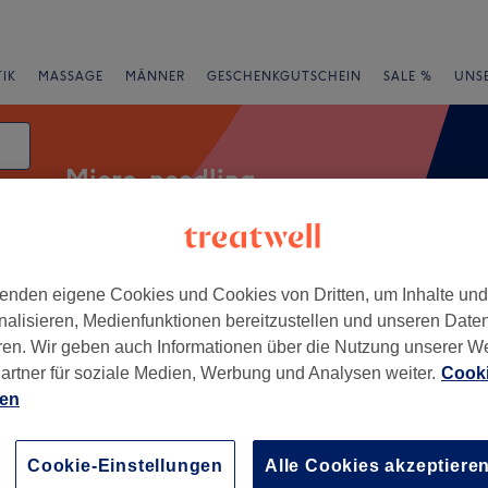
IK
MASSAGE
MÄNNER
GESCHENKGUTSCHEIN
SALE %
UNS
Micro-needling
enden eigene Cookies und Cookies von Dritten, um Inhalte un
rheiten
Marken
Salons
Expressangebote
Bewertung
nalisieren, Medienfunktionen bereitzustellen und unseren Date
ren. Wir geben auch Informationen über die Nutzung unserer W
 Essen
artner für soziale Medien, Werbung und Analysen weiter.
Cooki
ien
+
sslounge
279 Bewertungen
−
Cookie-Einstellungen
Alle Cookies akzeptiere
 Essen