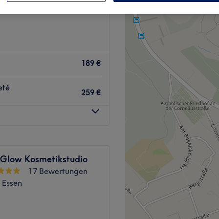
189 €
eté
259 €
Glow Kosmetikstudio
17 Bewertungen
 Essen