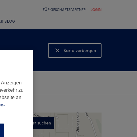
FÜR GESCHÄFTSPARTNER
LOGIN
ER BLOG
Karte verbergen
Karte anzeigen
d Anzeigen
nverkehr zu
ebseite an
e-
In diesem Gebiet suchen
n
,