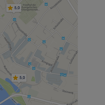
5,0
5,0