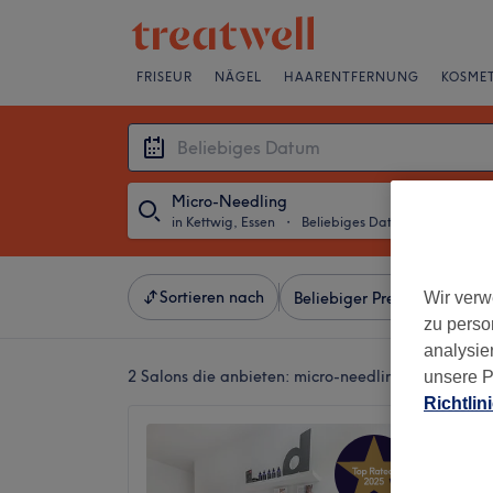
FRISEUR
NÄGEL
HAARENTFERNUNG
KOSMET
Micro-Needling
in Kettwig, Essen
・
Beliebiges Datum
Sortieren nach
Wir verw
Beliebiger Preis
Besonde
zu perso
analysie
2 Salons die anbieten:
micro-needling in Kettwig,
unsere P
Richtlin
Wellne
5,0
Kettwig,