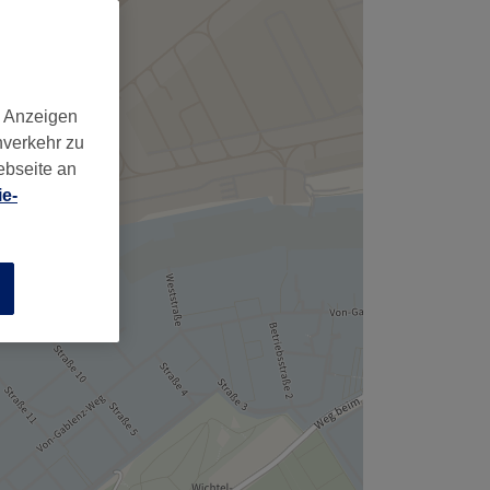
d Anzeigen
nverkehr zu
ebseite an
e-
n