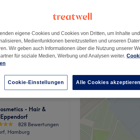
enden eigene Cookies und Cookies von Dritten, um Inhalte un
al Needling
149 €
nalisieren, Medienfunktionen bereitzustellen und unseren Date
ren. Wir geben auch Informationen über die Nutzung unserer W
re Needling
artner für soziale Medien, Werbung und Analysen weiter.
Cooki
219 €
ien
Cookie-Einstellungen
Alle Cookies akzeptiere
osmetics - Hair &
 Eppendorf
828 Bewertungen
rf, Hamburg