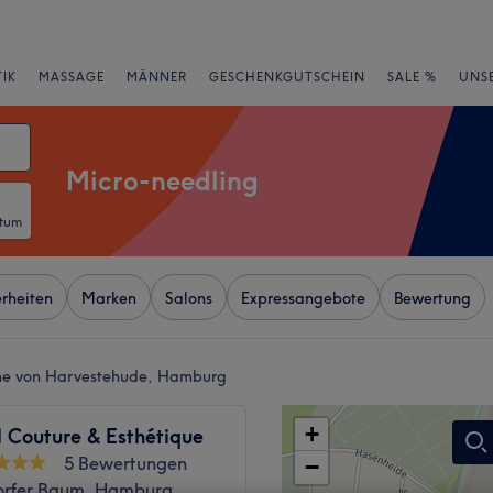
IK
MASSAGE
MÄNNER
GESCHENKGUTSCHEIN
SALE %
UNS
Micro-needling
atum
rheiten
Marken
Salons
Expressangebote
Bewertung
ähe von Harvestehude, Hamburg
+
Couture & Esthétique
5 Bewertungen
−
rfer Baum, Hamburg