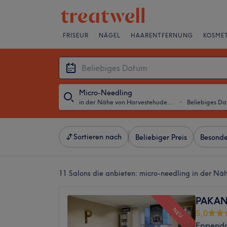
FRISEUR
NÄGEL
HAARENTFERNUNG
KOSMET
Micro-Needling
in der Nähe von Harvestehude, Hamburg
・
Beliebiges D
Sortieren nach
Beliebiger Preis
Besonde
11 Salons die anbieten:
micro-needling in der N
PAKAN 
NEU
5,0
Eppendo