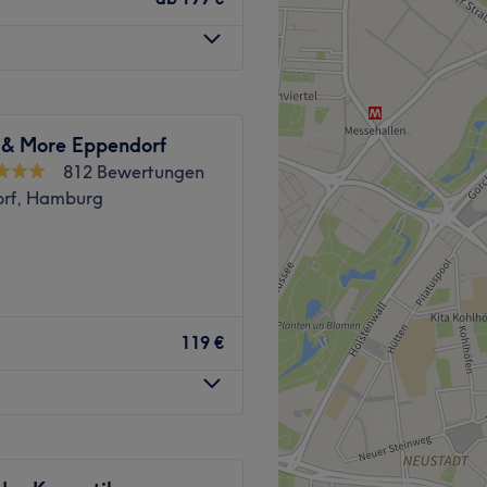
Zurück zur Salonansicht
 & More Eppendorf
812 Bewertungen
rf, Hamburg
119 €
im Herzen von Hamburg-
en unsere Leidenschaft für
in einzigartiges Erlebnis in
ten.
 ästhetischen Kosmetik und
ns zum Ziel gesetzt, nicht