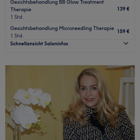
Gesichtsbehandlung BB Glow Treatment
139 €
Therapie
1 Std.
Gesichtsbehandlung Microneedling Therapie
159 €
1 Std.
Schnellansicht Saloninfos
Montag
10:00
–
20:00
Dienstag
10:00
–
20:00
Mittwoch
10:00
–
20:00
Donnerstag
10:00
–
20:00
Freitag
10:00
–
20:00
Samstag
10:00
–
14:00
Sonntag
Geschlossen
Der Beauty-Salon Ladydream Beauty steht für
hochwertige Kosmetikbehandlungen in stilvoller
Atmosphäre. Kundinnen erwarten hier professionelle