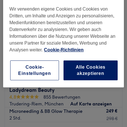
micro-needling in der Nähe von Feldkirchen, München und Umland
Wir verwenden eigene Cookies und Cookies von
Dritten, um Inhalte und Anzeigen zu personalisieren,
Medienfunktionen bereitzustellen und unseren
Datenverkehr zu analysieren. Wir geben auch
Informationen über die Nutzung unserer Webseite an
unsere Partner für soziale Medien, Werbung und
Analysen weiter.
Cookie-Richtlinien
Cookie-
Alle Cookies
Einstellungen
akzeptieren
Ladydream Beauty
4,8
855 Bewertungen
Trudering-Riem, München
Auf Karte anzeigen
249 €
Microneedling & BB Glow Therapie
2 Std.
298 €