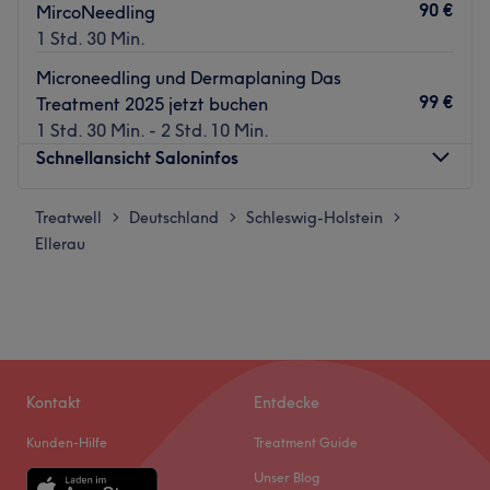
90 €
MircoNeedling
1 Std. 30 Min.
Microneedling und Dermaplaning Das
99 €
Treatment 2025 jetzt buchen
1 Std. 30 Min. - 2 Std. 10 Min.
Schnellansicht Saloninfos
Treatwell
Montag
Deutschland
Schleswig-Holstein
Geschlossen
>
>
>
Ellerau
Dienstag
Geschlossen
Mittwoch
Geschlossen
Donnerstag
Geschlossen
Freitag
10:00
–
20:00
Samstag
Geschlossen
Sonntag
Geschlossen
Kontakt
Entdecke
Im Kosmetikstudio My Time Cosmetics in Ellerau kannst
Kunden-Hilfe
Treatment Guide
du dich und deine Haut von Expertinnen mit
Unser Blog
hochwertigen Behandlungen verwöhnen und verschönern