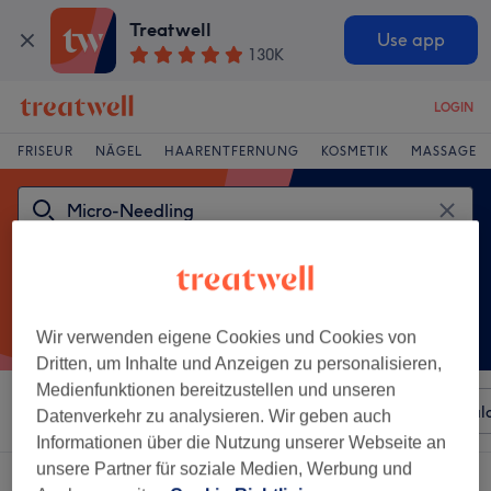
Treatwell
Use app
130K
LOGIN
FRISEUR
NÄGEL
HAARENTFERNUNG
KOSMETIK
MASSAGE
Wir verwenden eigene Cookies und Cookies von
Dritten, um Inhalte und Anzeigen zu personalisieren,
Medienfunktionen bereitzustellen und unseren
Sortieren nach
Beliebiger Preis
Besonderheiten
Sal
Datenverkehr zu analysieren. Wir geben auch
Informationen über die Nutzung unserer Webseite an
unsere Partner für soziale Medien, Werbung und
Ein Salon, der anbietet:
micro-needling in Ellerau, Schleswig-Holstein