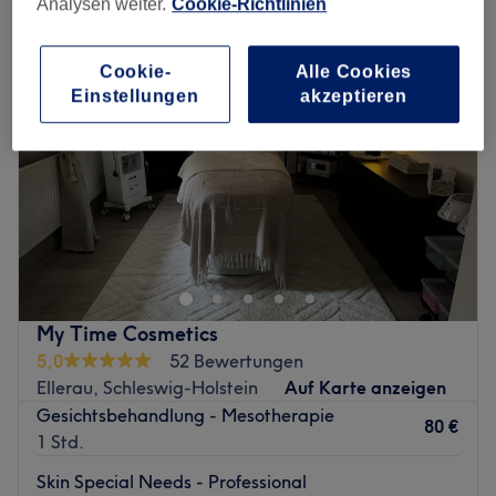
Analysen weiter.
Cookie-Richtlinien
Cookie-
Alle Cookies
Einstellungen
akzeptieren
My Time Cosmetics
5,0
52 Bewertungen
Ellerau, Schleswig-Holstein
Auf Karte anzeigen
Gesichtsbehandlung - Mesotherapie
80 €
1 Std.
Skin Special Needs - Professional