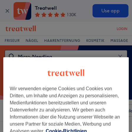
Treatwell
Use app
130K
LOGIN
FRISEUR
NÄGEL
HAARENTFERNUNG
KOSMETIK
MASSAGE
Wir verwenden eigene Cookies und Cookies von
Dritten, um Inhalte und Anzeigen zu personalisieren,
Medienfunktionen bereitzustellen und unseren
Datenverkehr zu analysieren. Wir geben auch
Sortieren nach
Beliebiger Preis
Besonderheiten
Sal
Informationen über die Nutzung unserer Webseite an
unsere Partner für soziale Medien, Werbung und
Ein Salon, der anbietet:
micro-needling in Cottbus
Analysen weiter.
Cookie-Richtlinien