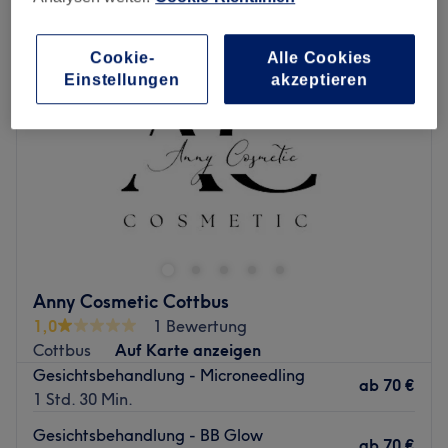
Cookie-
Alle Cookies
Einstellungen
akzeptieren
Anny Cosmetic Cottbus
1,0
1 Bewertung
Cottbus
Auf Karte anzeigen
Gesichtsbehandlung - Microneedling
ab
70 €
1 Std. 30 Min.
Gesichtsbehandlung - BB Glow
ab
70 €