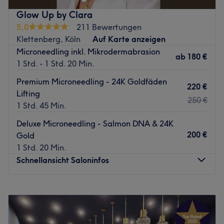
- 19 Kabinen (Ergoline Solarien)
Glow Up by Clara
- Haarentferung
5,0
211 Bewertungen
- Fußpflege (med. sowie kosmetische)
Klettenberg, Köln
Auf Karte anzeigen
- Überwasser-Massage (Hydrojet)
Microneedling inkl. Mikrodermabrasion
- Collagenlicht (Beauty-Angel)
ab
180 €
1 Std. - 1 Std. 20 Min.
- Bodystyler
- Abnehmsolarium mit Vibrationsplatte
Premium Microneedling - 24K Goldfäden
220 €
- kosmetische Bräunungsdusche (Mystic TAN HD)
Lifting
250 €
1 Std. 45 Min.
Zurück zur Salonansicht
Deluxe Microneedling - Salmon DNA & 24K
200 €
Gold
1 Std. 20 Min.
Schnellansicht Saloninfos
Montag
10:00
–
18:00
Dienstag
10:00
–
18:00
Mittwoch
10:00
–
18:00
Donnerstag
10:00
–
18:00