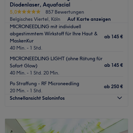
Studio entfernt.
Diodenlaser, Aquafacial
5,0
857 Bewertungen
Das Team:
Belgisches Viertel, Köln
Auf Karte anzeigen
Das Team besteht aus ambitionierten Perfektionisten und
MICRONEEDLING mit individuell
hat jahrelange Expertise. Sie setzen alles daran, dass du
abgestimmtem Wirkstoff für Ihre Haut &
das Studio entspannt und erfrischt wieder verlässt.
ab
145 €
MaskenKur
Was uns an dem Salon gefällt:
40 Min. - 1 Std.
Atmosphäre: Einladend, hell, freundlich.
MICRONEEDLING LIGHT (ohne Rötung für
Expertise: Gesichtsbehandlungen.
ab
145 €
Sofort Glow)
Produkte und Produktmarken: Natürliche Inhaltsstoffe,
40 Min. - 1 Std. 20 Min.
Naturkosmetik und vegane Produkte.
Extras: Kostenlose Getränke, kostenloses WLAN,
Po Straffung - RF Microneedling
ab
250 €
Haustiere erlaubt, LGBTQIA+ friendly, kinderfrerundlich
20 Min. - 1 Std.
und barrierefrei.
Schnellansicht Saloninfos
Zurück zur Salonansicht
Montag
08:00
–
22:30
Dienstag
08:00
–
22:30
Mittwoch
08:00
–
22:30