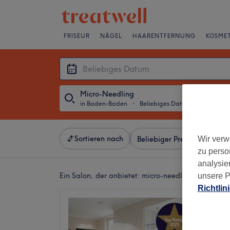
FRISEUR
NÄGEL
HAARENTFERNUNG
KOSMET
Micro-Needling
in Baden-Baden
・
Beliebiges Datum
Sortieren nach
Wir verw
Beliebiger Preis
Salons
zu perso
analysie
Ein Salon, der anbietet:
micro-needling in Baden
unsere P
Richtlin
AJOVIV
4,9
Baden-