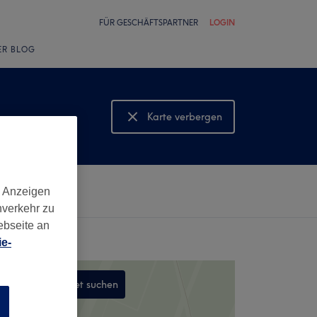
FÜR GESCHÄFTSPARTNER
LOGIN
ER BLOG
Karte verbergen
Karte anzeigen
d Anzeigen
nverkehr zu
ebseite an
e-
In diesem Gebiet suchen
n
,