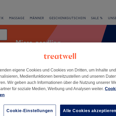
IK
MASSAGE
MÄNNER
GESCHENKGUTSCHEIN
SALE %
UNS
Micro-needling
enden eigene Cookies und Cookies von Dritten, um Inhalte un
Expressangebote
Bewertung
nalisieren, Medienfunktionen bereitzustellen und unseren Date
ren. Wir geben auch Informationen über die Nutzung unserer W
-Baden
artner für soziale Medien, Werbung und Analysen weiter.
Cooki
ien
+
E Cosmetic Institute
507 Bewertungen
−
Cookie-Einstellungen
Alle Cookies akzeptiere
Baden