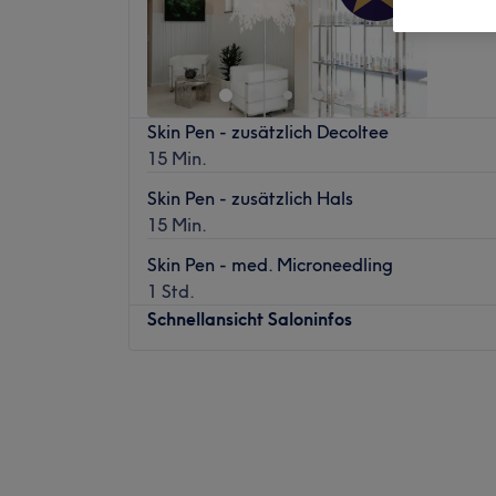
Skin Pen - zusätzlich Decoltee
15 Min.
Skin Pen - zusätzlich Hals
15 Min.
Skin Pen - med. Microneedling
1 Std.
Schnellansicht Saloninfos
Montag
09:00
–
19:00
Dienstag
09:00
–
19:00
Mittwoch
09:00
–
19:00
Donnerstag
09:00
–
20:00
Freitag
09:00
–
19:00