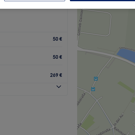
50 €
50 €
269 €