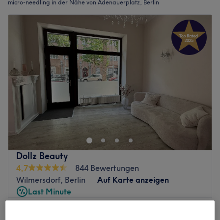
micro-needling in der Nähe von Adenauerplatz, Berlin
Dollz Beauty
4,7
844 Bewertungen
Wilmersdorf, Berlin
Auf Karte anzeigen
Last Minute
ab
32 €
Glow Needling Treatment
30 Min. - 55 Min.
Spare bis zu 20%