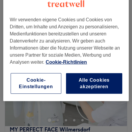
ab
48 €
BB Glow Treatment
30 Min. - 2 Std.
Spare bis zu 20%
Wir verwenden eigene Cookies und Cookies von
Schnellansicht Saloninfos
Dritten, um Inhalte und Anzeigen zu personalisieren,
Medienfunktionen bereitzustellen und unseren
Montag
Geschlossen
Datenverkehr zu analysieren. Wir geben auch
Dienstag
10:00
–
19:00
Informationen über die Nutzung unserer Webseite an
Mittwoch
10:00
–
19:00
unsere Partner für soziale Medien, Werbung und
Donnerstag
10:00
–
19:00
Analysen weiter.
Cookie-Richtlinien
Freitag
10:00
–
19:00
Samstag
10:00
–
19:00
Cookie-
Alle Cookies
Sonntag
Geschlossen
Einstellungen
akzeptieren
Dollz Beauty in Berlin-Wilmersdorf ist dein Wohlfühlort für
strahlende Haut und entspannende Beauty-Momente.
Von klassischen Gesichtsbehandlungen über Treatments
für Wimpern und Augenbrauen bis hin zu professionellem
Zahnbleaching bietet das Studio eine Auswahl an
MY PERFECT FACE Wilmersdorf