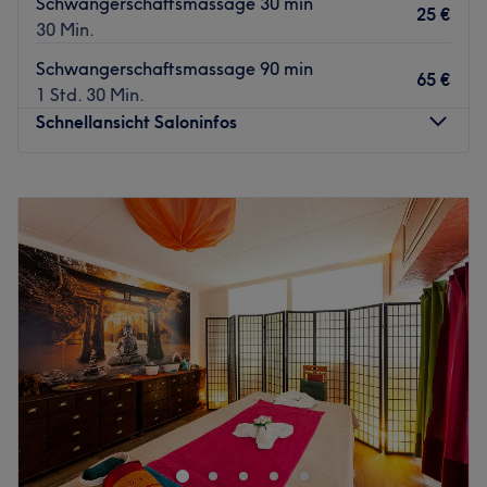
Schwangerschaftsmassage 30 min
25 €
30 Min.
Schwangerschaftsmassage 90 min
65 €
1 Std. 30 Min.
Schnellansicht Saloninfos
Montag
10:00
–
20:00
Dienstag
10:00
–
20:00
Mittwoch
10:00
–
20:00
Donnerstag
10:00
–
20:00
Freitag
10:00
–
20:00
Samstag
10:00
–
20:00
Sonntag
Geschlossen
Bei Thuy's Massage & Beauty Studio in Essen-
Rüttenscheid, kannst du deinen Geist und Körper wieder
in Einklang bringen und bei einer erholsamen Massage
oder einer kleinen Beauty-Behandlung zur Ruhe finden.