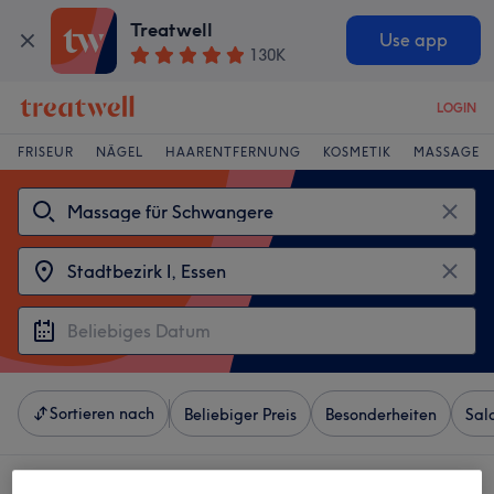
Treatwell
Use app
130K
LOGIN
FRISEUR
NÄGEL
HAARENTFERNUNG
KOSMETIK
MASSAGE
Sortieren nach
Beliebiger Preis
Besonderheiten
Sal
4 Salons die anbieten: