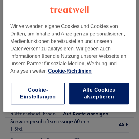
massage für schwangere in der Nähe von Stadtbezirk I, Essen
Wir verwenden eigene Cookies und Cookies von
Dritten, um Inhalte und Anzeigen zu personalisieren,
Medienfunktionen bereitzustellen und unseren
Datenverkehr zu analysieren. Wir geben auch
Informationen über die Nutzung unserer Webseite an
unsere Partner für soziale Medien, Werbung und
Analysen weiter.
Cookie-Richtlinien
Cookie-
Alle Cookies
Einstellungen
akzeptieren
Thuy's Massage & Beauty Studio
4,8
648 Bewertungen
Rüttenscheid, Essen
Auf Karte anzeigen
Schwangerschaftsmassage 60 min
45 €
1 Std.