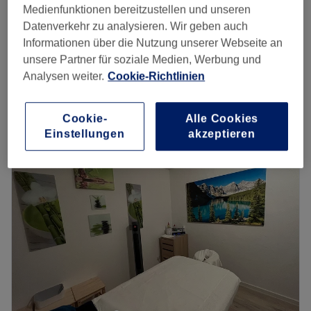
Medienfunktionen bereitzustellen und unseren
15 Min. - 1 Std. 10 Min.
Spare bis zu 40%
Datenverkehr zu analysieren. Wir geben auch
Gesichtsbehandlung,Ausreinigung +
Informationen über die Nutzung unserer Webseite an
79 €
Gesichtsmassage de Luxe
unsere Partner für soziale Medien, Werbung und
89 €
1 Std.
Analysen weiter.
Cookie-Richtlinien
Schnellansicht Saloninfos
Cookie-
Alle Cookies
Montag
14:30
–
20:00
Einstellungen
akzeptieren
Dienstag
14:30
–
20:00
Mittwoch
14:30
–
20:00
Donnerstag
14:30
–
20:00
Freitag
14:30
–
20:00
Samstag
14:30
–
20:00
Sonntag
Geschlossen
Mit Aloe Vera Kosmetik & Wellnessbehandlungen hat
München Neuhausen eine ganz wunderbare
Beautyadresse. Im Fokus stehen hier pflegende
Wellnessbehandlungen mit natürlichen Aloe Vera-