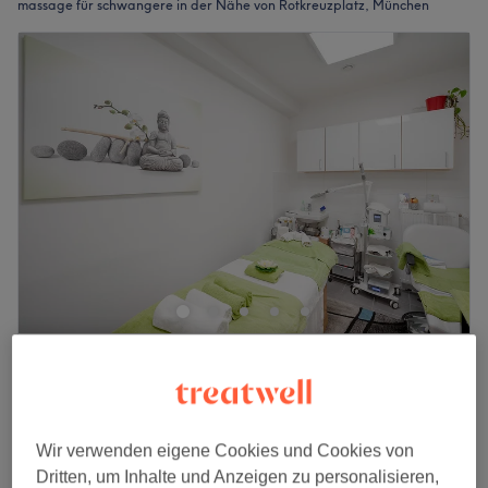
massage für schwangere in der Nähe von Rotkreuzplatz, München
Aloe Vera Kosmetik & Wellnessbehandlungen
4,6
269 Bewertungen
Neuhausen-Nymphenburg, München
Auf Karte anzeigen
Nebenzeiten
Wir verwenden eigene Cookies und Cookies von
Dritten, um Inhalte und Anzeigen zu personalisieren,
ab
12,75 €
Gesichtsbehandlungen