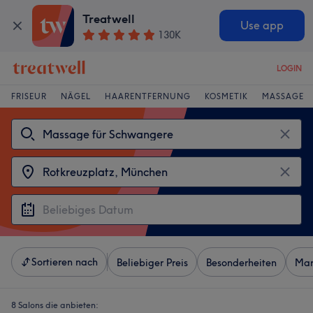
Treatwell
Use app
130K
LOGIN
FRISEUR
NÄGEL
HAARENTFERNUNG
KOSMETIK
MASSAGE
Sortieren nach
Beliebiger Preis
Besonderheiten
Mar
8 Salons die anbieten: