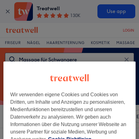
Treatwell
Use app
130K
LOGIN
FRISEUR
NÄGEL
HAARENTFERNUNG
KOSMETIK
MASSAGE
Wir verwenden eigene Cookies und Cookies von
Dritten, um Inhalte und Anzeigen zu personalisieren,
Medienfunktionen bereitzustellen und unseren
Sortieren nach
Beliebiger Preis
Marken
Salons
E
Datenverkehr zu analysieren. Wir geben auch
Informationen über die Nutzung unserer Webseite an
unsere Partner für soziale Medien, Werbung und
Ein Salon, der anbietet: