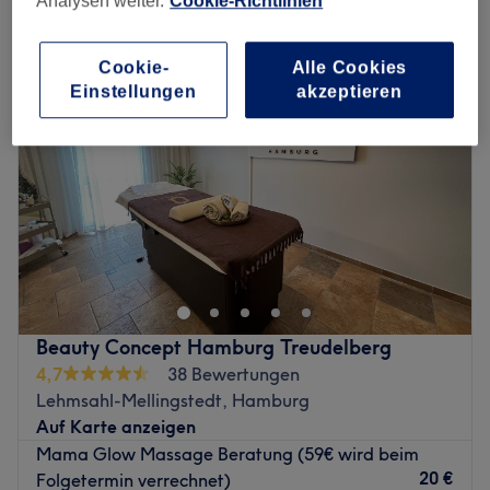
Analysen weiter.
Cookie-Richtlinien
massage für schwangere in Lehmsahl-Mellingstedt, Hamburg
Cookie-
Alle Cookies
Einstellungen
akzeptieren
Beauty Concept Hamburg Treudelberg
4,7
38 Bewertungen
Lehmsahl-Mellingstedt, Hamburg
Auf Karte anzeigen
Mama Glow Massage Beratung (59€ wird beim
20 €
Folgetermin verrechnet)