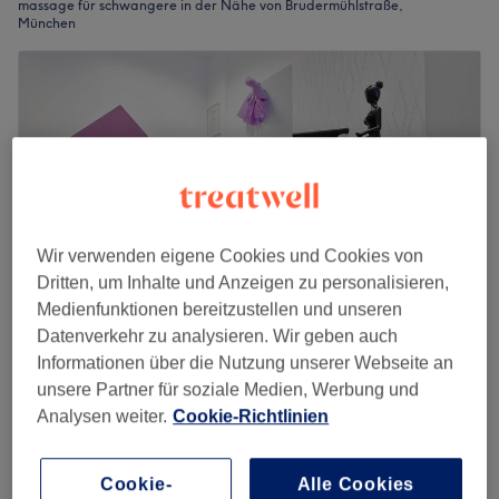
massage für schwangere in der Nähe von Brudermühlstraße,
München
Wir verwenden eigene Cookies und Cookies von
Dritten, um Inhalte und Anzeigen zu personalisieren,
Medienfunktionen bereitzustellen und unseren
Datenverkehr zu analysieren. Wir geben auch
Informationen über die Nutzung unserer Webseite an
Beauty4life
unsere Partner für soziale Medien, Werbung und
4,9
246 Bewertungen
Analysen weiter.
Cookie-Richtlinien
Obergiesing, München
Auf Karte anzeigen
Schulter-, Nacken-, & Dekolletémassage für
werdende Mütter(ausschließlich
Cookie-
Alle Cookies
ab
36 €