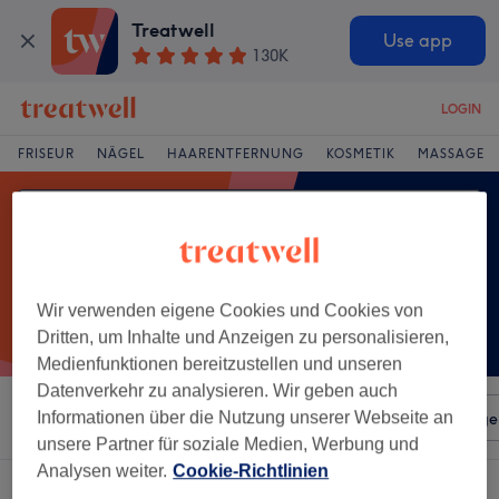
Treatwell
Use app
130K
LOGIN
FRISEUR
NÄGEL
HAARENTFERNUNG
KOSMETIK
MASSAGE
Wir verwenden eigene Cookies und Cookies von
Dritten, um Inhalte und Anzeigen zu personalisieren,
Medienfunktionen bereitzustellen und unseren
Datenverkehr zu analysieren. Wir geben auch
Sortieren nach
Informationen über die Nutzung unserer Webseite an
Beliebiger Preis
Salons
Expressange
unsere Partner für soziale Medien, Werbung und
Analysen weiter.
Cookie-Richtlinien
Ein Salon, der anbietet:
massage für schwangere in Bremen