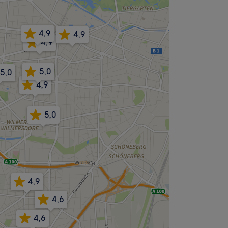
4,9
4,9
4,9
5,0
5,0
4,9
5,0
4,9
4,6
4,6