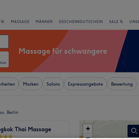
IK
MASSAGE
MÄNNER
GESCHENKGUTSCHEIN
SALE %
UNS
Massage für schwangere
atum
rheiten
Marken
Salons
Expressangebote
Bewertung
u, Berlin
+
gkok Thai Massage
−