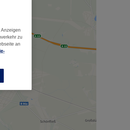
,
d Anzeigen
nverkehr zu
ebseite an
e-
n