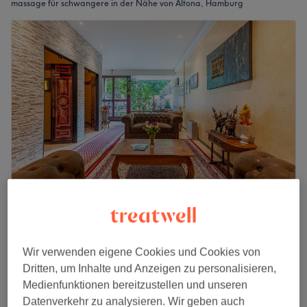
massage für schwangere in der Nähe von Altona, Hamburg
Suai Thai Massage
4,8
5625 Bewertungen
Schanze, Hamburg
Auf Karte anzeigen
Wir verwenden eigene Cookies und Cookies von
Sanfte Massage für Schwangere
Dritten, um Inhalte und Anzeigen zu personalisieren,
ab
39 €
30 Min. - 1 Std. 30 Min.
Medienfunktionen bereitzustellen und unseren
Schnellansicht Saloninfos
Datenverkehr zu analysieren. Wir geben auch