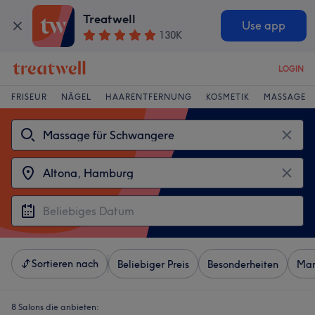
Treatwell
Use app
130K
LOGIN
FRISEUR
NÄGEL
HAARENTFERNUNG
KOSMETIK
MASSAGE
Sortieren nach
Beliebiger Preis
Besonderheiten
Mar
8 Salons die anbieten: