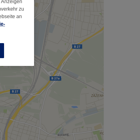
d Anzeigen
nverkehr zu
ebseite an
e-
n