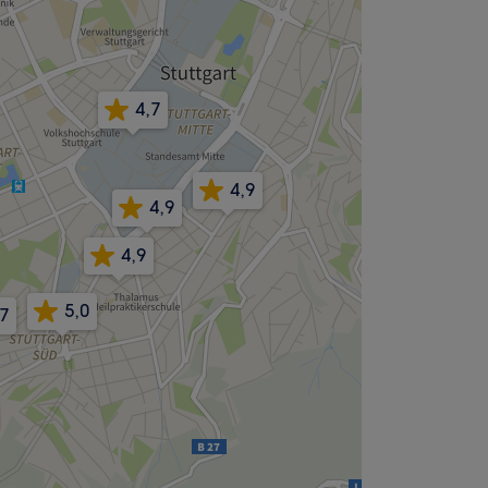
4,7
4,9
4,9
4,9
5,0
,7