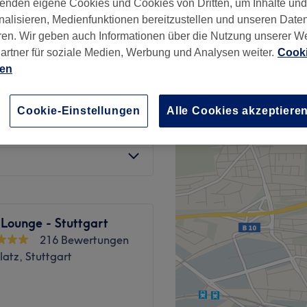
enden eigene Cookies und Cookies von Dritten, um Inhalte un
t
nalisieren, Medienfunktionen bereitzustellen und unseren Date
ren. Wir geben auch Informationen über die Nutzung unserer W
artner für soziale Medien, Werbung und Analysen weiter.
Cooki
ien
ab
39 €
Cookie-Einstellungen
Alle Cookies akzeptiere
ab
54 €
Lounge - Stuttgart
216 Bewertungen
atz, Stuttgart