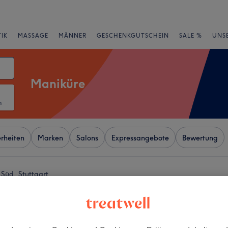
IK
MASSAGE
MÄNNER
GESCHENKGUTSCHEIN
SALE %
UNS
Maniküre
m
rheiten
Marken
Salons
Expressangebote
Bewertung
Süd, Stuttgart
+
wn Beauty
−
wertungen