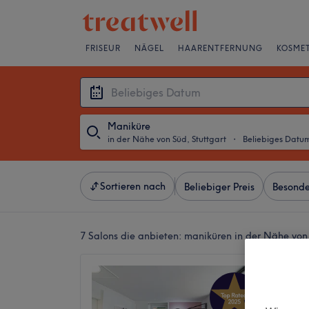
FRISEUR
NÄGEL
HAARENTFERNUNG
KOSMET
Maniküre
in der Nähe von Süd, Stuttgart
・
Beliebiges Datu
Sortieren nach
Beliebiger Preis
Besonde
7 Salons die anbieten:
maniküren in der Nähe von 
Benzto
4,9
1025 Be