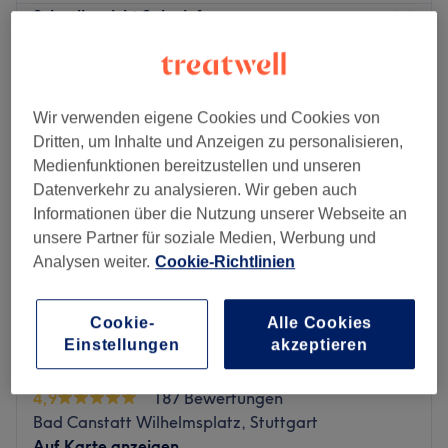
Schnellansicht Saloninfos
Montag
Geschlossen
Dienstag
Geschlossen
Wir verwenden eigene Cookies und Cookies von
Mittwoch
10:00
–
18:00
Dritten, um Inhalte und Anzeigen zu personalisieren,
Donnerstag
10:00
–
18:00
Medienfunktionen bereitzustellen und unseren
Freitag
10:00
–
18:00
Datenverkehr zu analysieren. Wir geben auch
Samstag
10:00
–
16:00
Informationen über die Nutzung unserer Webseite an
Sonntag
Geschlossen
unsere Partner für soziale Medien, Werbung und
Analysen weiter.
Cookie-Richtlinien
Samtweiche, gepflegte und glatte Haut dank
professioneller Haarentfernung mittels Warmwachs -
unser Tipp: Schönheitswerk bei Lena GmbH in Stuttgart!
Cookie-
Alle Cookies
Hier wirst du deine unerwünschten Haar schnell los.
Einstellungen
akzeptieren
Nächste öffentliche Verkehrsmittel:
Fachpraxis für Nagel- und Fußpflege by Bo
4,9
187 Bewertungen
Die Station Bad Cannstatt Wilhelmsplatz ist nur drei
Bad Canstatt Wilhelmsplatz, Stuttgart
Gehminuten vom Studio entfernt.
Auf Karte anzeigen