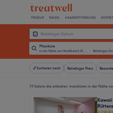
FRISEUR
NÄGEL
HAARENTFERNUNG
KOSMET
Maniküre
in der Nähe von Stadtbezirk IX, Essen
・
Beliebiges D
Sortieren nach
Beliebiger Preis
Besonde
19 Salons die anbieten:
maniküren in der Nähe von
Kawaii
Rütten
4,7