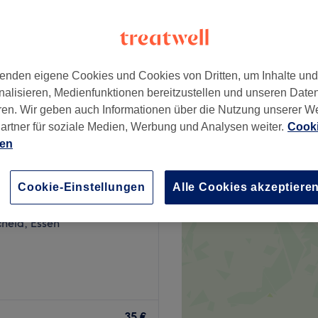
wertungen
irk II, Essen
enden eigene Cookies und Cookies von Dritten, um Inhalte un
ab
15 €
nalisieren, Medienfunktionen bereitzustellen und unseren Date
ren. Wir geben auch Informationen über die Nutzung unserer W
artner für soziale Medien, Werbung und Analysen weiter.
Cooki
ien
ik im Girardethaus
Cookie-Einstellungen
Alle Cookies akzeptiere
54 Bewertungen
heid, Essen
iele Frauen ebenso zu ihrer
 In Essen-Rüttenscheid
35 €