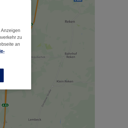
d Anzeigen
nverkehr zu
ebseite an
e-
n