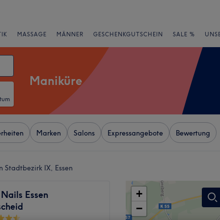
IK
MASSAGE
MÄNNER
GESCHENKGUTSCHEIN
SALE %
UNS
Maniküre
atum
rheiten
Marken
Salons
Expressangebote
Bewertung
 Stadtbezirk IX, Essen
+
 Nails Essen
scheid
−