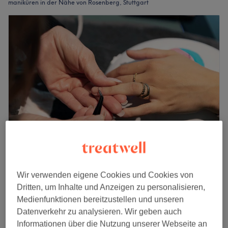
maniküren in der Nähe von Rosenberg, Stuttgart
Beauty Spectrum
4,6
400 Bewertungen
Wir verwenden eigene Cookies und Cookies von
zu weiteren Stadtteilen, Stuttgart
Dritten, um Inhalte und Anzeigen zu personalisieren,
Auf Karte anzeigen
Medienfunktionen bereitzustellen und unseren
Maniküre inkl. Massage
Datenverkehr zu analysieren. Wir geben auch
ab
10 €
15 Min. - 1 Std.
Informationen über die Nutzung unserer Webseite an