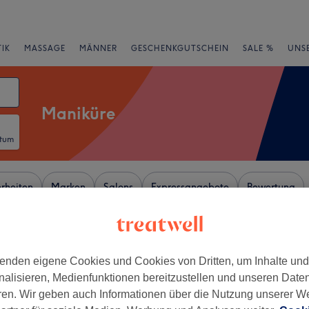
IK
MASSAGE
MÄNNER
GESCHENKGUTSCHEIN
SALE %
UNS
Maniküre
atum
rheiten
Marken
Salons
Expressangebote
Bewertung
 Rhein-Center, Köln
enden eigene Cookies und Cookies von Dritten, um Inhalte un
+
sspflegewest
nalisieren, Medienfunktionen bereitzustellen und unseren Date
37 Bewertungen
−
ren. Wir geben auch Informationen über die Nutzung unserer W
en, Köln