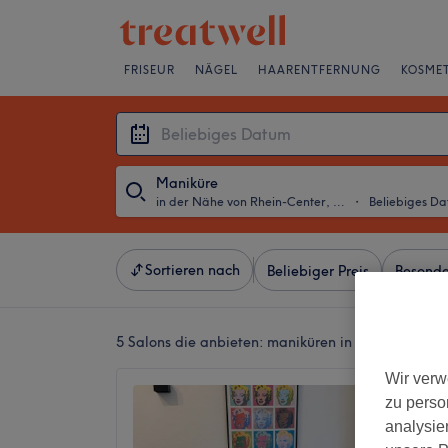
FRISEUR
NÄGEL
HAARENTFERNUNG
KOSMET
Maniküre
in der Nähe von Rhein-Center, Köln
・
Beliebiges D
Sortieren nach
Beliebiger Preis
Besonde
5 Salons die anbieten:
maniküren in der Nähe von
Wir verw
Fachfu
zu perso
4,8
analysie
Alt-Weid