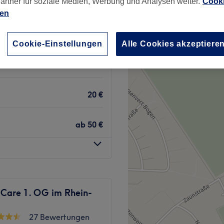
artner für soziale Medien, Werbung und Analysen weiter.
Cooki
ien
Cookie-Einstellungen
Alle Cookies akzeptiere
ab
15 €
20 €
ab
50 €
 Care 1. OG im Rhein-
27 Bewertungen