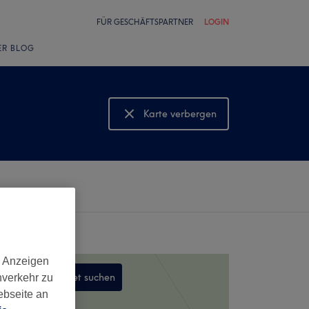
FÜR GESCHÄFTSPARTNER
LOGIN
ER BLOG
Karte verbergen
Karte anzeigen
d Anzeigen
In diesem Gebiet suchen
nverkehr zu
ebseite an
,