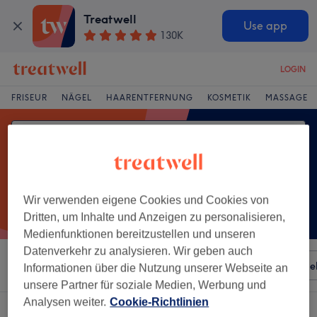
Treatwell
Use app
130K
LOGIN
FRISEUR
NÄGEL
HAARENTFERNUNG
KOSMETIK
MASSAGE
Wir verwenden eigene Cookies und Cookies von
Dritten, um Inhalte und Anzeigen zu personalisieren,
Medienfunktionen bereitzustellen und unseren
Datenverkehr zu analysieren. Wir geben auch
Sortieren nach
Besonderheiten
Salons
Expressange
Informationen über die Nutzung unserer Webseite an
unsere Partner für soziale Medien, Werbung und
Analysen weiter.
Cookie-Richtlinien
Ein Salon, der anbietet:
maniküre in Innenstadt, Recklinghausen