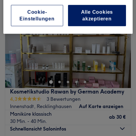
Cookie-
Alle Cookies
Einstellungen
akzeptieren
Kosmetikstudio Rawan by German Academy
4,3
3 Bewertungen
Innenstadt, Recklinghausen
Auf Karte anzeigen
Maniküre klassisch
ab
30 €
30 Min. - 40 Min.
Schnellansicht Saloninfos