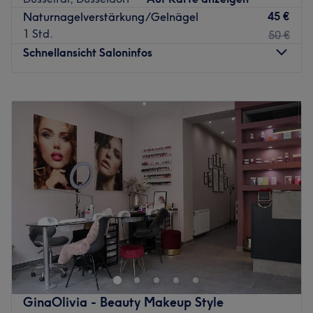
45 €
Naturnagelverstärkung/Gelnägel
1 Std.
50 €
Schnellansicht Saloninfos
Montag
Geschlossen
Dienstag
12:00
–
15:30
Mittwoch
12:00
–
15:30
Donnerstag
12:00
–
15:30
Freitag
12:00
–
15:30
Samstag
11:00
–
14:30
Sonntag
Geschlossen
Me-Time ist unheimlich wichtig! Gönn sie dir hier – im
Kosmetiksalon Lilli in der Brehmstraße 9. Hektische Zeiten
fordern einen entspannenden Ausgleich. Diesen kannst du
dir echt easy und wirklich schnell mit Treatwell buchen.
Zu jeder Zeit, an jedem Ort. Los gehts!
GinaOlivia - Beauty Makeup Style