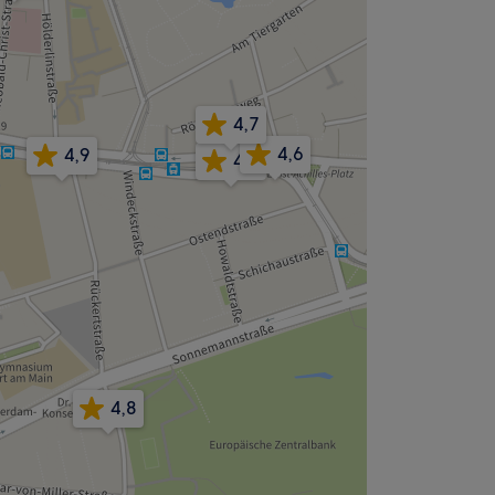
4,7
4,6
4,9
4,8
4,8