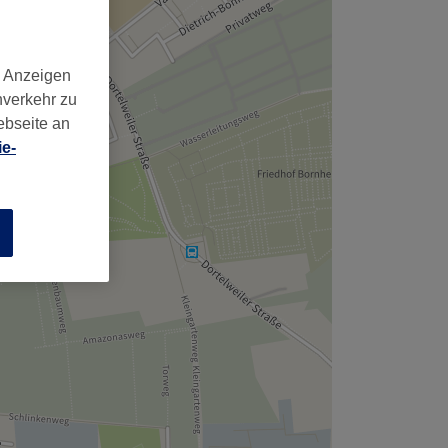
,
d Anzeigen
nverkehr zu
ebseite an
e-
n