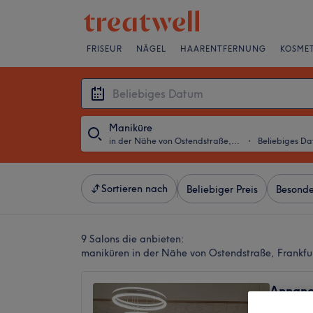
FRISEUR
NÄGEL
HAARENTFERNUNG
KOSMET
Maniküre
in der Nähe von Ostendstraße, Frankfurt am Main
・
Beliebiges D
Sortieren nach
Beliebiger Preis
Besonde
9 Salons die anbieten:
maniküren in der Nähe von Ostendstraße, Frankf
Annana
4,8