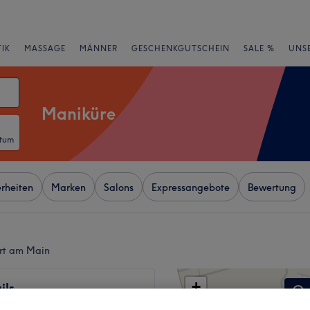
IK
MASSAGE
MÄNNER
GESCHENKGUTSCHEIN
SALE %
UNS
Maniküre
atum
rheiten
Marken
Salons
Expressangebote
Bewertung
urt am Main
+
ils
435 Bewertungen
−