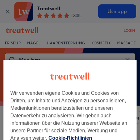
Treatwell
Use app
130K
LOGIN
FRISEUR
NÄGEL
HAARENTFERNUNG
KOSMETIK
MASSAGE
Wir verwenden eigene Cookies und Cookies von
Dritten, um Inhalte und Anzeigen zu personalisieren,
Medienfunktionen bereitzustellen und unseren
Datenverkehr zu analysieren. Wir geben auch
Sortieren nach
Salons
Expressangebote
Bewertung
Informationen über die Nutzung unserer Webseite an
unsere Partner für soziale Medien, Werbung und
Ein Salon, der anbietet:
Analysen weiter.
Cookie-Richtlinien