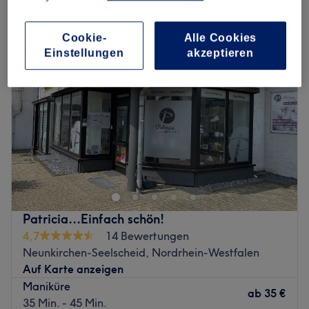
maniküre in Neunkirchen-Seelscheid, Nordrhein-Westfalen
Cookie-
Alle Cookies
Einstellungen
akzeptieren
Patricia...Einfach schön!
4,7
14 Bewertungen
Neunkirchen-Seelscheid, Nordrhein-Westfalen
Auf Karte anzeigen
Maniküre
ab
35 €
35 Min. - 45 Min.