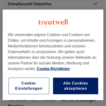
Schnellansicht Saloninfos
Montag
Geschlossen
Dienstag
10:00
–
17:00
Mittwoch
10:00
–
17:00
Donnerstag
10:00
–
17:00
Wir verwenden eigene Cookies und Cookies von
Freitag
10:00
–
17:00
Dritten, um Inhalte und Anzeigen zu personalisieren,
Samstag
Geschlossen
Medienfunktionen bereitzustellen und unseren
Sonntag
Geschlossen
Datenverkehr zu analysieren. Wir geben auch
Informationen über die Nutzung unserer Webseite an
Erica Siqueira Hand- und Fußpflege @Studio M in
unsere Partner für soziale Medien, Werbung und
München-Bogenhausen ist die Adresse für gepflegte
Analysen weiter.
Cookie-Richtlinien
Hände und Füße in stilvoller, entspannter Atmosphäre.
Der Salon verbindet präzise, sorgfältige und hygienische
Cookie-
Alle Cookies
Nagel- und Fußpflege mit persönlicher Beratung und viel
Thalia Nails & Lashes
Einstellungen
akzeptieren
Liebe zum Detail. Zentral gelegen in der
4,6
197 Bewertungen
Prinzregentenstraße bietet das Studio eine ruhige
Max Weber Platz, München
Auf Karte anzeigen
Umgebung für hochwertige Beauty-Behandlungen. Die
Maniküre