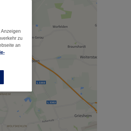
d Anzeigen
nverkehr zu
ebseite an
e-
n