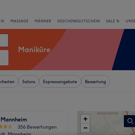
IK
MASSAGE
MÄNNER
GESCHENKGUTSCHEIN
SALE %
UNS
Maniküre
rheiten
Salons
Expressangebote
Bewertung
+
 Mannheim
356 Bewertungen
−
adt, Mannheim