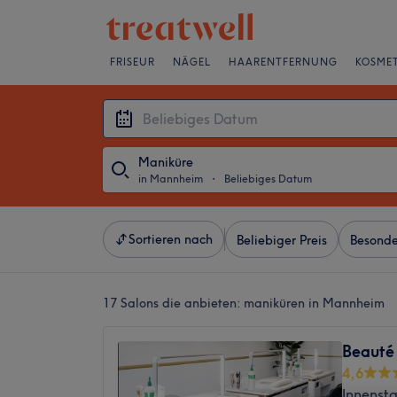
FRISEUR
NÄGEL
HAARENTFERNUNG
KOSMET
Maniküre
in Mannheim
・
Beliebiges Datum
Sortieren nach
Beliebiger Preis
Besonde
17 Salons die anbieten:
maniküren in Mannheim
Beauté
4,6
Innenst