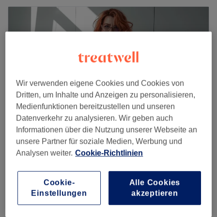
Wir verwenden eigene Cookies und Cookies von
Dritten, um Inhalte und Anzeigen zu personalisieren,
Medienfunktionen bereitzustellen und unseren
Datenverkehr zu analysieren. Wir geben auch
Informationen über die Nutzung unserer Webseite an
unsere Partner für soziale Medien, Werbung und
Pure Cosmetics Ästhetik Praxis
Analysen weiter.
Cookie-Richtlinien
5,0
32 Bewertungen
Ossweil, Ludwigsburg
Auf Karte anzeigen
Maniküre
Cookie-
Alle Cookies
ab
12 €
10 Min. - 1 Std.
Einstellungen
akzeptieren
Hand Treatment Kräuterpeeling B Peel
139 €