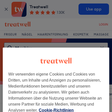
Treatwell
Use app
130K
LOGIN
FRISEUR
NÄGEL
HAARENTFERNUNG
KOSMETIK
MASSAGE
Wir verwenden eigene Cookies und Cookies von
Dritten, um Inhalte und Anzeigen zu personalisieren,
Medienfunktionen bereitzustellen und unseren
Datenverkehr zu analysieren. Wir geben auch
Sortieren nach
Beliebiger Preis
Besonderheiten
Mar
Informationen über die Nutzung unserer Webseite an
unsere Partner für soziale Medien, Werbung und
Ein Salon, der anbietet:
maniküre in Hamminkeln
Analysen weiter.
Cookie-Richtlinien