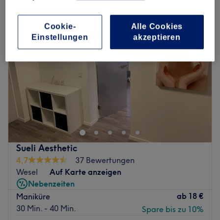
Cookie-
Alle Cookies
Einstellungen
akzeptieren
Sueli Aesthetic
4,7
37 Bewertungen
Wesel
Auf Karte anzeigen
Nebenzeiten
ab
18 €
Maniküre
30 Min. - 40 Min.
Spare bis zu 10%